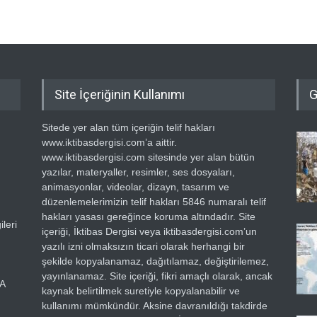
Site İçeriğinin Kullanımı
G
Sitede yer alan tüm içeriğin telif hakları
www.iktibasdergisi.com’a aittir.
www.iktibasdergisi.com sitesinde yer alan bütün
yazılar, materyaller, resimler, ses dosyaları,
animasyonlar, videolar, dizayn, tasarım ve
düzenlemelerimizin telif hakları 5846 numaralı telif
hakları yasası gereğince koruma altındadır. Site
leri
içeriği, İktibas Dergisi veya iktibasdergisi.com’un
yazılı izni olmaksızın ticari olarak herhangi bir
şekilde kopyalanamaz, dağıtılamaz, değiştirilemez,
yayınlanamaz. Site içeriği, fikri amaçlı olarak, ancak
RA
kaynak belirtilmek suretiyle kopyalanabilir ve
kullanımı mümkündür. Aksine davranıldığı takdirde