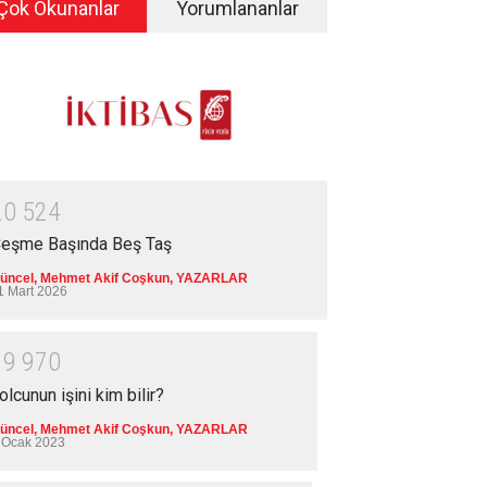
Çok Okunanlar
Yorumlananlar
2
0
5
2
4
eşme Başında Beş Taş
üncel
,
Mehmet Akif Coşkun
,
YAZARLAR
1 Mart 2026
1
9
9
7
0
olcunun işini kim bilir?
üncel
,
Mehmet Akif Coşkun
,
YAZARLAR
 Ocak 2023