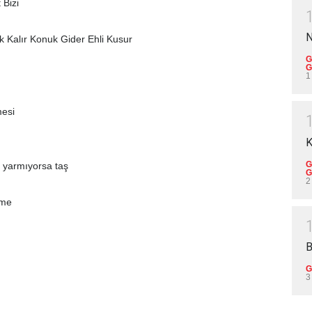
 Bizi
k Kalır Konuk Gider Ehli Kusur
G
G
1
esi
K
G
 yarmıyorsa taş
G
2
tme
B
G
3