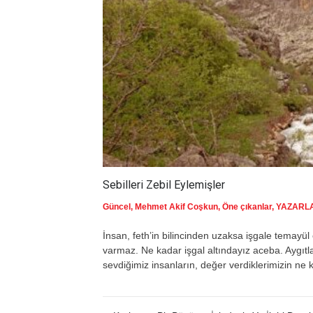
Sebilleri Zebil Eylemişler
Güncel
,
Mehmet Akif Coşkun
,
Öne çıkanlar
,
YAZARL
İnsan, feth’in bilincinden uzaksa işgale temayül
varmaz. Ne kadar işgal altındayız aceba. Aygıtları
sevdiğimiz insanların, değer verdiklerimizin ne k