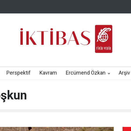
Perspektif
Kavram
Ercümend Özkan
Arşiv
oşkun