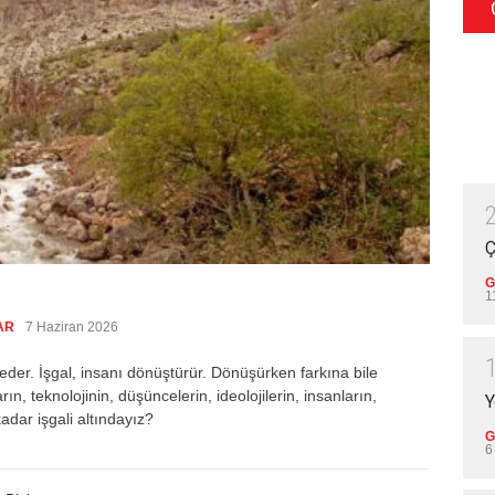
Ç
G
1
AR
7 Haziran 2026
 eder. İşgal, insanı dönüştürür. Dönüşürken farkına bile
n, teknolojinin, düşüncelerin, ideolojilerin, insanların,
Y
adar işgali altındayız?
G
6