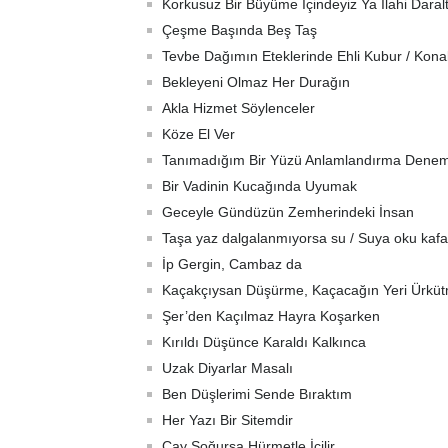
Korkusuz Bir Büyüme İçindeyiz Ya İlahi Daralt
Çeşme Başında Beş Taş
Tevbe Dağımın Eteklerinde Ehli Kubur / Kona
Bekleyeni Olmaz Her Durağın
Akla Hizmet Söylenceler
Köze El Ver
Tanımadığım Bir Yüzü Anlamlandırma Denem
Bir Vadinin Kucağında Uyumak
Geceyle Gündüzün Zemherindeki İnsan
Taşa yaz dalgalanmıyorsa su / Suya oku kafa
İp Gergin, Cambaz da
Kaçakçıysan Düşürme, Kaçacağın Yeri Ürkü
Şer’den Kaçılmaz Hayra Koşarken
Kırıldı Düşünce Karaldı Kalkınca
Uzak Diyarlar Masalı
Ben Düşlerimi Sende Bıraktım
Her Yazı Bir Sitemdir
Çay Soğursa Hürmetle İçilir