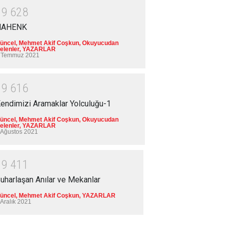
1
9
6
2
8
NAHENK
üncel
,
Mehmet Akif Coşkun
,
Okuyucudan
elenler
,
YAZARLAR
 Temmuz 2021
1
9
6
1
6
endimizi Aramaklar Yolculuğu-1
üncel
,
Mehmet Akif Coşkun
,
Okuyucudan
elenler
,
YAZARLAR
 Ağustos 2021
1
9
4
1
1
uharlaşan Anılar ve Mekanlar
üncel
,
Mehmet Akif Coşkun
,
YAZARLAR
 Aralık 2021