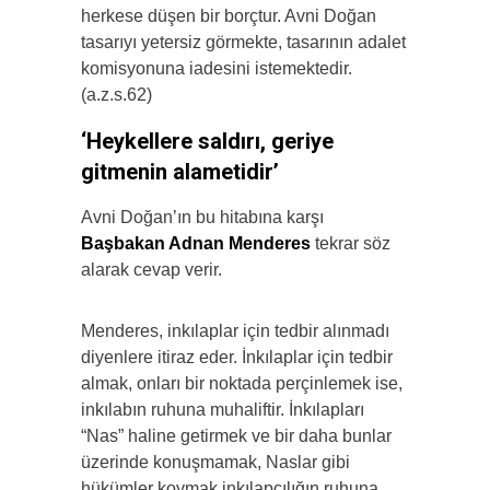
herkese düşen bir borçtur. Avni Doğan
tasarıyı yetersiz görmekte, tasarının adalet
komisyonuna iadesini istemektedir.
(a.z.s.62)
‘Heykellere saldırı, geriye
gitmenin alametidir’
Avni Doğan’ın bu hitabına karşı
Başbakan Adnan Menderes
tekrar söz
alarak cevap verir.
Menderes, inkılaplar için tedbir alınmadı
diyenlere itiraz eder. İnkılaplar için tedbir
almak, onları bir noktada perçinlemek ise,
inkılabın ruhuna muhaliftir. İnkılapları
“Nas” haline getirmek ve bir daha bunlar
üzerinde konuşmamak, Naslar gibi
hükümler koymak inkılapçılığın ruhuna