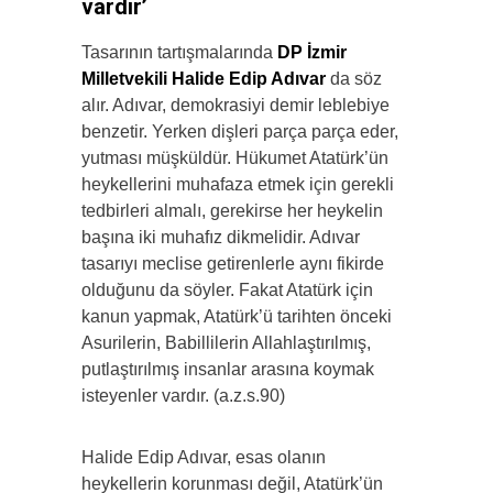
vardır’
Tasarının tartışmalarında
DP İzmir
Milletvekili Halide Edip Adıvar
da söz
alır. Adıvar, demokrasiyi demir leblebiye
benzetir. Yerken dişleri parça parça eder,
yutması müşküldür. Hükumet Atatürk’ün
heykellerini muhafaza etmek için gerekli
tedbirleri almalı, gerekirse her heykelin
başına iki muhafız dikmelidir. Adıvar
tasarıyı meclise getirenlerle aynı fikirde
olduğunu da söyler. Fakat Atatürk için
kanun yapmak, Atatürk’ü tarihten önceki
Asurilerin, Babillilerin Allahlaştırılmış,
putlaştırılmış insanlar arasına koymak
isteyenler vardır. (a.z.s.90)
Halide Edip Adıvar, esas olanın
heykellerin korunması değil, Atatürk’ün