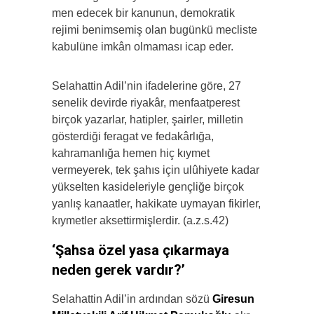
men edecek bir kanunun, demokratik
rejimi benimsemiş olan bugünkü mecliste
kabulüne imkân olmaması icap eder.
Selahattin Adil’nin ifadelerine göre, 27
senelik devirde riyakâr, menfaatperest
birçok yazarlar, hatipler, şairler, milletin
gösterdiği feragat ve fedakârlığa,
kahramanlığa hemen hiç kıymet
vermeyerek, tek şahıs için ulûhiyete kadar
yükselten kasideleriyle gençliğe birçok
yanlış kanaatler, hakikate uymayan fikirler,
kıymetler aksettirmişlerdir. (a.z.s.42)
‘Şahsa özel yasa çıkarmaya
neden gerek vardır?’
Selahattin Adil’in ardından sözü
Giresun