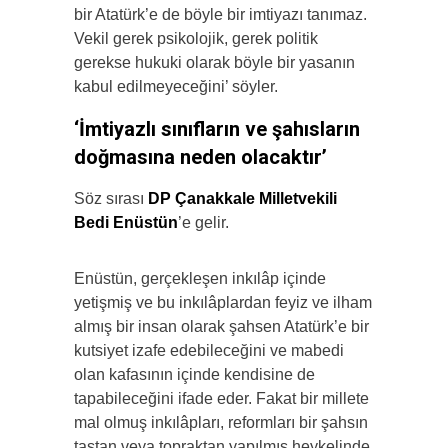
bir Atatürk’e de böyle bir imtiyazı tanımaz.
Vekil gerek psikolojik, gerek politik
gerekse hukuki olarak böyle bir yasanın
kabul edilmeyeceğini’ söyler.
‘İmtiyazlı sınıfların ve şahısların
doğmasına neden olacaktır’
Söz sırası
DP Çanakkale Milletvekili
Bedi Enüstün
’e gelir.
Enüstün, gerçekleşen inkılâp içinde
yetişmiş ve bu inkılâplardan feyiz ve ilham
almış bir insan olarak şahsen Atatürk’e bir
kutsiyet izafe edebileceğini ve mabedi
olan kafasının içinde kendisine de
tapabileceğini ifade eder. Fakat bir millete
mal olmuş inkılâpları, reformları bir şahsın
taştan veya topraktan yapılmış heykelinde