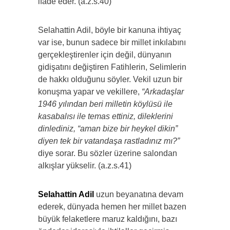
ifade eder. (a.z.s.40)
Selahattin Adil, böyle bir kanuna ihtiyaç
var ise, bunun sadece bir millet inkılabını
gerçekleştirenler için değil, dünyanın
gidişatını değiştiren Fatihlerin, Selimlerin
de hakkı olduğunu söyler. Vekil uzun bir
konuşma yapar ve vekillere,
“Arkadaşlar
1946 yılından beri milletin köylüsü ile
kasabalısı ile temas ettiniz, dileklerini
dinlediniz, “aman bize bir heykel dikin”
diyen tek bir vatandaşa rastladınız mı?”
diye sorar. Bu sözler üzerine salondan
alkışlar yükselir. (a.z.s.41)
Selahattin Adil
uzun beyanatına devam
ederek, dünyada hemen her millet bazen
büyük felaketlere maruz kaldığını, bazı