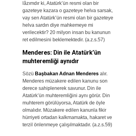
lâzımdır ki, Atatürk’ün resmi olan bir
gazeteye kazara o gazeteye helva sarsak,
vay sen Atatürk’ün resmi olan bir gazeteye
helva sardın diye mahkemeye mi
verilecektir? 20 milyon insan bu kanunun
ret edilmesini beklemektedir. (a.z.s.57)
Menderes: Din ile Atatürk’ün
muhteremliği aynıdır
Sözü
Başbakan Adnan Menderes
alır.
Menderes müzakere edilen kanunu son
derece sahiplenerek savunur. Din ile
Atatürk’ün muhteremliğini aynı görür. Din
muhterem görülüyorsa, Atatürk de öyle
olmalıdır. Müzakere edilen kanunla fikir
hürriyeti ortadan kalkmamakta, hakaret ve
terzil önlenmeye çalışılmaktadır. (a.z.s.59)