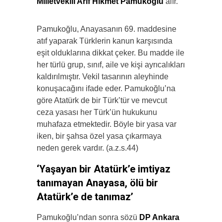
Milletvekili Arif Hikmet Pamukoğlu
alır.
Pamukoğlu, Anayasanın 69. maddesine
atıf yaparak Türklerin kanun karşısında
eşit olduklarına dikkat çeker. Bu madde ile
her türlü grup, sınıf, aile ve kişi ayrıcalıkları
kaldırılmıştır. Vekil tasarının aleyhinde
konuşacağını ifade eder. Pamukoğlu’na
göre Atatürk de bir Türk’tür ve mevcut
ceza yasası her Türk’ün hukukunu
muhafaza etmektedir. Böyle bir yasa var
iken, bir şahsa özel yasa çıkarmaya
neden gerek vardır. (a.z.s.44)
‘Yaşayan bir Atatürk’e imtiyaz
tanımayan Anayasa, ölü bir
Atatürk’e de tanımaz’
Pamukoğlu’ndan sonra sözü
DP Ankara