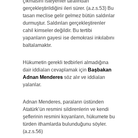
çıkmasını isteyenler tarafından
gerçekleştirildiğini ileri sürer. (a.z.s.53) Bu
tasarı meclise gelir gelmez bütün saldırılar
durmuştur. Saldırıları gerçekleştirenler
cahil kimseler değildir. Bu tertibi
yapanların gayesi ise demokrasi inkılabını
baltalamaktır.
Hükumetin gerekli tedbirleri almadığına
dair iddiaları cevaplamak için
Başbakan
Adnan Menderes
söz alır ve iddiaları
yalanlar.
Adnan Menderes, paraların üstünden
Atatürk’ün resmini sildirenlerin ve kendi
şeflerinin resmini koyanların, hükumete bu
türden ithamlarda bulunduğunu söyler.
(a.z.s.56)