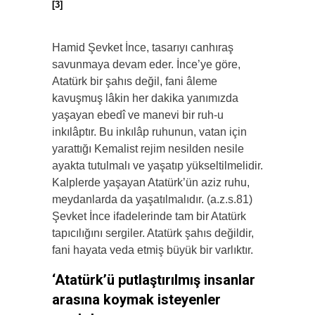
[3]
Hamid Şevket İnce, tasarıyı canhıraş
savunmaya devam eder. İnce’ye göre,
Atatürk bir şahıs değil, fani âleme
kavuşmuş lâkin her dakika yanımızda
yaşayan ebedî ve manevi bir ruh-u
inkılâptır. Bu inkılâp ruhunun, vatan için
yarattığı Kemalist rejim nesilden nesile
ayakta tutulmalı ve yaşatıp yükseltilmelidir.
Kalplerde yaşayan Atatürk’ün aziz ruhu,
meydanlarda da yaşatılmalıdır. (a.z.s.81)
Şevket İnce ifadelerinde tam bir Atatürk
tapıcılığını sergiler. Atatürk şahıs değildir,
fani hayata veda etmiş büyük bir varlıktır.
‘Atatürk’ü putlaştırılmış insanlar
arasına koymak isteyenler