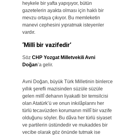
heykele bir yafta yapışıyor, bütün
gazetelerin ayakta olması için haklı bir
mevzu ortaya çıkıyor. Bu memleketin
manevi cephesini yıpratmak isteyenler
vardır.
‘Millî bir vazifedir’
Söz
CHP Yozgat Milletvekili Avni
Doğan
’a gelir.
Avni Doğan, büyük Türk Milletinin binlerce
yıllık şerefli mazisinden süzüle süzüle
gelen millî dehanın liyakatli bir temsilcisi
olan Atatürk’ü ve onun inkılâplarını her
türlü tecavüzden korumanın millî bir vazife
olduğunu söyler. Bu dâva her türlü siyaset
ve partilerin üstündedir ve mukaddes bir
vecibe olarak göz önünde tutmak ise