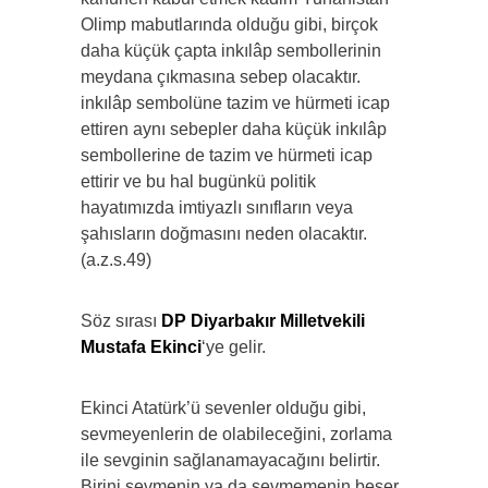
Olimp mabutlarında olduğu gibi, birçok
daha küçük çapta inkılâp sembollerinin
meydana çıkmasına sebep olacaktır.
inkılâp sembolüne tazim ve hürmeti icap
ettiren aynı sebepler daha küçük inkılâp
sembollerine de tazim ve hürmeti icap
ettirir ve bu hal bugünkü politik
hayatımızda imtiyazlı sınıfların veya
şahısların doğmasını neden olacaktır.
(a.z.s.49)
Söz sırası
DP Diyarbakır Milletvekili
Mustafa Ekinci
‘ye gelir.
Ekinci Atatürk’ü sevenler olduğu gibi,
sevmeyenlerin de olabileceğini, zorlama
ile sevginin sağlanamayacağını belirtir.
Birini sevmenin ya da sevmemenin beşer