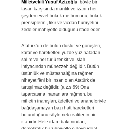
Milletvekili Yusuf Azizoğlu
, böyle bir
tasarı karşısında mantık ve izanın her
şeyden evvel hukuk mefhumunu, hukuk
prensiplerini, fikir ve vicdan hürriyetini
zedeler mahiyette olduğunu ifade eder.
Atatürk’ün de bütün düstur ve görüşleri,
karar ve hareketleri yüzde yüz hatadan
salim ve her türlü tenkit ve ıslah
ihtiyacından münezzeh değildir. Bütün
üstünlük ve müstesnalığına rağmen
nihayet fâni bir insan olan Atatürk de
tartışılmaz değildir. (a.z.s.69) Ona
taparcasına inananlara rağmen, bu
milletin inanışları, âdetleri ve ananeleriyle
bağdaşamayan bazı hattıhareketleri
bulunduğunu söylemek realitenin bir
icabıdır. Hele idare bakımından,
demokratik bir zihniyetle o devri ideal