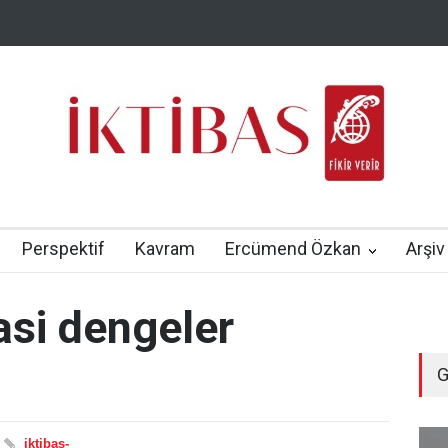
Perspektif
Kavram
Ercümend Özkan
Arşiv
yasi dengeler
G
iktibas-