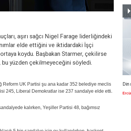
nuçları, aşırı sağcı Nigel Farage liderliğindeki
mlar elde ettiğini ve iktidardaki İşçi
nı ortaya koydu. Başbakan Starmer, çekilirse
i, bu yüzden çekilmeyeceğini söyledi.
Din 
sağ Reform UK Partisi şu ana kadar 352 belediye meclis
tisi 245, Liberal Demokratlar ise 237 sandalye elde etti.
Ercü
ndalyede kalırken, Yeşiller Partisi 48, bağımsız
laşık 5 bin sandalye için oy kullanılırken, başkent