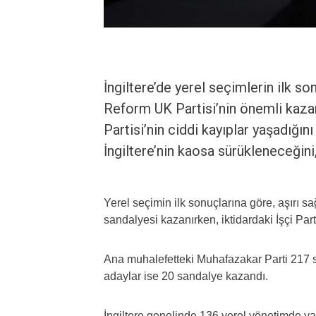
İngiltere’de yerel seçimlerin ilk so
Reform UK Partisi’nin önemli kazanı
Partisi’nin ciddi kayıplar yaşadığı
İngiltere’nin kaosa sürükleneceğin
Yerel seçimin ilk sonuçlarına göre, aşırı 
sandalyesi kazanırken, iktidardaki İşçi Par
Ana muhalefetteki Muhafazakar Parti 217 sa
adaylar ise 20 sandalye kazandı.
İngiltere genelinde 136 yerel yönetimde yak