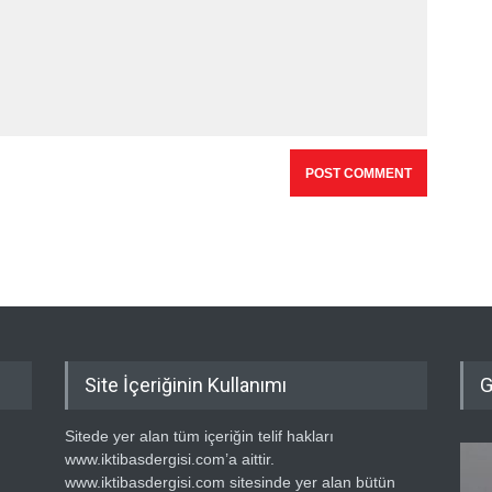
Site İçeriğinin Kullanımı
G
Sitede yer alan tüm içeriğin telif hakları
www.iktibasdergisi.com’a aittir.
www.iktibasdergisi.com sitesinde yer alan bütün