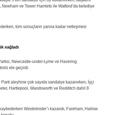
 Newham ve Tower Hamlets ile Watford’da belediye
derken, tüm sonuçların yarına kadar netleşmesi
ük sağladı
 Partisi, Newcastle-under-Lyme ve Havering
olü ele geçirdi.
 Parti aleyhine çok sayıda sandalye kazanırken, İşçi
xeter, Hartlepool, Wandsworth ve Redditch dahil 8
 kaybederken Westminster’ı kazandı, Fareham, Harlow
 korudu.