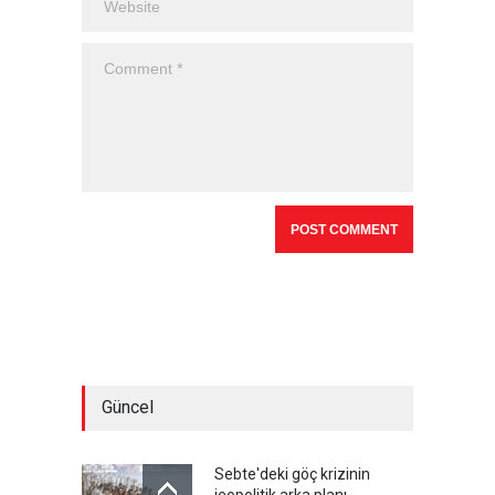
Güncel
Sebte'deki göç krizinin