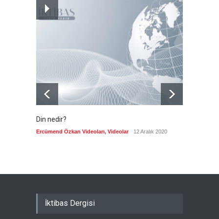
Almanya'nın otomotiv
merkezli ekonomi modeli
sınıra dayandı
Güncel
5 Ağustos 2026
Din nedir?
Vefatı
biyogra
Ercümend Özkan Videoları
,
Videolar
12 Aralık 2020
Ercümen
İktibas Dergisi