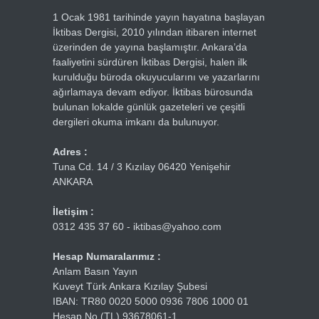
1 Ocak 1981 tarihinde yayın hayatına başlayan
İktibas Dergisi, 2010 yılından itibaren internet
üzerinden de yayına başlamıştır. Ankara’da
faaliyetini sürdüren İktibas Dergisi, halen ilk
kurulduğu büroda okuyucularını ve yazarlarını
ağırlamaya devam ediyor. İktibas bürosunda
bulunan lokalde günlük gazeteleri ve çeşitli
dergileri okuma imkanı da bulunuyor.
Adres :
Tuna Cd. 14 / 3 Kızılay 06420 Yenişehir
ANKARA
İletişim :
0312 435 37 60 - iktibas@yahoo.com
Hesap Numaralarımız :
Anlam Basın Yayın
Kuveyt Türk Ankara Kızılay Şubesi
IBAN: TR80 0020 5000 0936 7806 1000 01
Hesap No (TL) 93678061-1