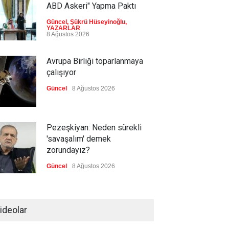
ABD Askeri" Yapma Paktı
Güncel
,
Şükrü Hüseyinoğlu
,
YAZARLAR
8 Ağustos 2026
Avrupa Birliği toparlanmaya
çalışıyor
Güncel
8 Ağustos 2026
Pezeşkiyan: Neden sürekli
'savaşalım' demek
zorundayız?
Güncel
8 Ağustos 2026
Pentagon, ABD halkına UFO
görüntüleri yayınladı!
ideolar
Güncel
8 Ağustos 2026