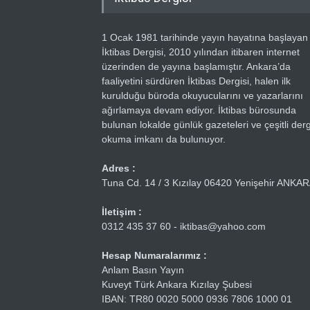
1 Ocak 1981 tarihinde yayın hayatına başlayan
İktibas Dergisi, 2010 yılından itibaren internet
üzerinden de yayına başlamıştır. Ankara’da
faaliyetini sürdüren İktibas Dergisi, halen ilk
kurulduğu büroda okuyucularını ve yazarlarını
ağırlamaya devam ediyor. İktibas bürosunda
bulunan lokalde günlük gazeteleri ve çeşitli dergi
okuma imkanı da bulunuyor.
Adres :
Tuna Cd. 14 / 3 Kızılay 06420 Yenişehir ANKA
İletişim :
0312 435 37 60 - iktibas@yahoo.com
Hesap Numaralarımız :
Anlam Basın Yayın
Kuveyt Türk Ankara Kızılay Şubesi
IBAN: TR80 0020 5000 0936 7806 1000 01