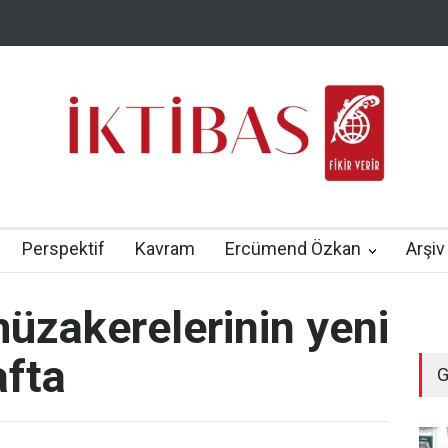
Perspektif
Kavram
Ercümend Özkan
Arşiv
müzakerelerinin yeni
afta
G