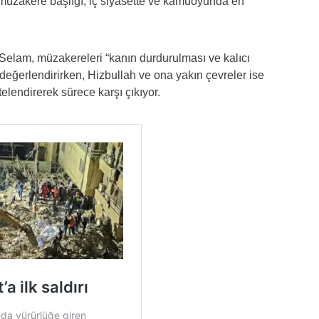
müzakere başlığı, iç siyasette ve kamuoyunda en
lam, müzakereleri “kanın durdurulması ve kalıcı
değerlendirirken, Hizbullah ve ona yakın çevreler ise
elendirerek sürece karşı çıkıyor.