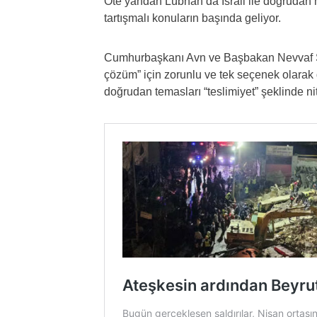
Öte yandan Lübnan’da İsrail ile doğrudan 
tartışmalı konuların başında geliyor.
Cumhurbaşkanı Avn ve Başbakan Nevvaf Se
çözüm” için zorunlu ve tek seçenek olarak 
doğrudan temasları “teslimiyet” şeklinde nit