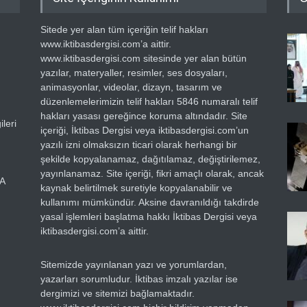
Sitede yer alan tüm içeriğin telif hakları
www.iktibasdergisi.com’a aittir.
www.iktibasdergisi.com sitesinde yer alan bütün
yazılar, materyaller, resimler, ses dosyaları,
animasyonlar, videolar, dizayn, tasarım ve
düzenlemelerimizin telif hakları 5846 numaralı telif
hakları yasası gereğince koruma altındadır. Site
leri
içeriği, İktibas Dergisi veya iktibasdergisi.com’un
yazılı izni olmaksızın ticari olarak herhangi bir
şekilde kopyalanamaz, dağıtılamaz, değiştirilemez,
yayınlanamaz. Site içeriği, fikri amaçlı olarak, ancak
RA
kaynak belirtilmek suretiyle kopyalanabilir ve
kullanımı mümkündür. Aksine davranıldığı takdirde
yasal işlemleri başlatma hakkı İktibas Dergisi veya
iktibasdergisi.com’a aittir.
Sitemizde yayınlanan yazı ve yorumlardan,
yazarları sorumludur. İktibas imzalı yazılar ise
dergimizi ve sitemizi bağlamaktadır.