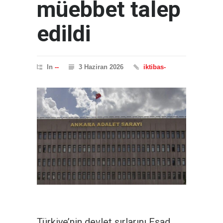
müebbet talep
edildi
In
--
3 Haziran 2026
iktibas-
Türkiye’nin devlet sırlarını Esad