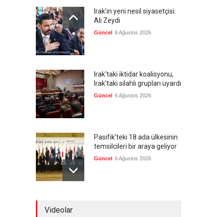
Irak'ın yeni nesil siyasetçisi:
Ali Zeydi
Güncel
6 Ağustos 2026
Irak'taki iktidar koalisyonu,
Irak'taki silahlı grupları uyardı
Güncel
6 Ağustos 2026
Pasifik'teki 18 ada ülkesinin
temsilcileri bir araya geliyor
Güncel
6 Ağustos 2026
Brezilya, ABD'nin 'saygı
Videolar
göstermesini' bekliyor!