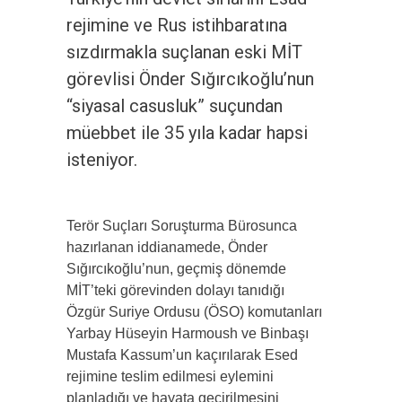
rejimine ve Rus istihbaratına
sızdırmakla suçlanan eski MİT
görevlisi Önder Sığırcıkoğlu’nun
“siyasal casusluk” suçundan
müebbet ile 35 yıla kadar hapsi
isteniyor.
Terör Suçları Soruşturma Bürosunca
hazırlanan iddianamede, Önder
Sığırcıkoğlu’nun, geçmiş dönemde
MİT’teki görevinden dolayı tanıdığı
Özgür Suriye Ordusu (ÖSO) komutanları
Yarbay Hüseyin Harmoush ve Binbaşı
Mustafa Kassum’un kaçırılarak Esed
rejimine teslim edilmesi eylemini
planladığı ve hayata geçirilmesini