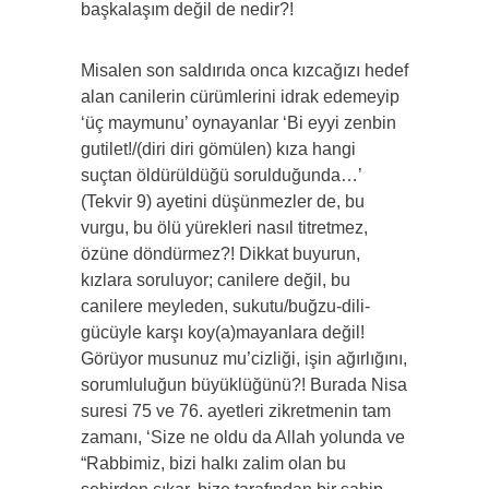
başkalaşım değil de nedir?!
Misalen son saldırıda onca kızcağızı hedef
alan canilerin cürümlerini idrak edemeyip
‘üç maymunu’ oynayanlar ‘Bi eyyi zenbin
gutilet!/(diri diri gömülen) kıza hangi
suçtan öldürüldüğü sorulduğunda…’
(Tekvir 9) ayetini düşünmezler de, bu
vurgu, bu ölü yürekleri nasıl titretmez,
özüne döndürmez?! Dikkat buyurun,
kızlara soruluyor; canilere değil, bu
canilere meyleden, sukutu/buğzu-dili-
gücüyle karşı koy(a)mayanlara değil!
Görüyor musunuz mu’cizliği, işin ağırlığını,
sorumluluğun büyüklüğünü?! Burada Nisa
suresi 75 ve 76. ayetleri zikretmenin tam
zamanı, ‘Size ne oldu da Allah yolunda ve
“Rabbimiz, bizi halkı zalim olan bu