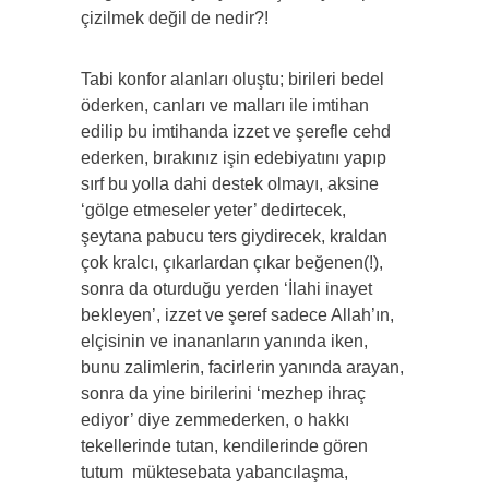
çizilmek değil de nedir?!
Tabi konfor alanları oluştu; birileri bedel
öderken, canları ve malları ile imtihan
edilip bu imtihanda izzet ve şerefle cehd
ederken, bırakınız işin edebiyatını yapıp
sırf bu yolla dahi destek olmayı, aksine
‘gölge etmeseler yeter’ dedirtecek,
şeytana pabucu ters giydirecek, kraldan
çok kralcı, çıkarlardan çıkar beğenen(!),
sonra da oturduğu yerden ‘İlahi inayet
bekleyen’, izzet ve şeref sadece Allah’ın,
elçisinin ve inananların yanında iken,
bunu zalimlerin, facirlerin yanında arayan,
sonra da yine birilerini ‘mezhep ihraç
ediyor’ diye zemmederken, o hakkı
tekellerinde tutan, kendilerinde gören
tutum
müktesebata yabancılaşma,