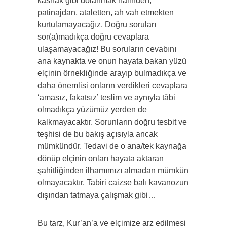
kasnak gibi dolanmak halinden,
patinajdan, ataletten, ah vah etmekten
kurtulamayacağız. Doğru soruları
sor(a)madıkça doğru cevaplara
ulaşamayacağız! Bu soruların cevabını
ana kaynakta ve onun hayata bakan yüzü
elçinin örnekliğinde arayıp bulmadıkça ve
daha önemlisi onların verdikleri cevaplara
‘amasız, fakatsız’ teslim ve aynıyla tâbi
olmadıkça yüzümüz yerden de
kalkmayacaktır. Sorunların doğru tesbit ve
teşhisi de bu bakış açısıyla ancak
mümkündür. Tedavi de o ana/tek kaynağa
dönüp elçinin onları hayata aktaran
şahitliğinden ilhamımızı almadan mümkün
olmayacaktır. Tabiri caizse balı kavanozun
dışından tatmaya çalışmak gibi…
Bu tarz, Kur’an’a ve elçimize arz edilmesi