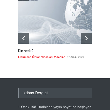
İran: Umman ile
mutabakatın genel
çerçevesi neredeyse
şekillendi
Güncel
7 Ağustos 2026
Din nedir?
Vefatı
biyogra
Ercümend Özkan Videoları
,
Videolar
12 Aralık 2020
Ercümen
İktibas Dergisi
1 Ocak 1981 tarihinde yayın hayatına başlayan