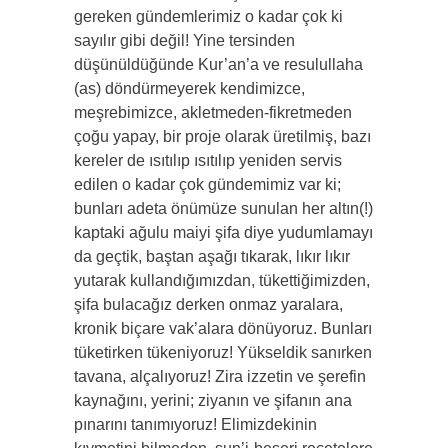
gereken gündemlerimiz o kadar çok ki
sayılır gibi değil! Yine tersinden
düşünüldüğünde Kur’an’a ve resulullaha
(as) döndürmeyerek kendimizce,
meşrebimizce, akletmeden-fikretmeden
çoğu yapay, bir proje olarak üretilmiş, bazı
kereler de ısıtılıp ısıtılıp yeniden servis
edilen o kadar çok gündemimiz var ki;
bunları adeta önümüze sunulan her altın(!)
kaptaki ağulu maiyi şifa diye yudumlamayı
da geçtik, baştan aşağı tıkarak, lıkır lıkır
yutarak kullandığımızdan, tükettiğimizden,
şifa bulacağız derken onmaz yaralara,
kronik biçare vak’alara dönüyoruz. Bunları
tüketirken tükeniyoruz! Yükseldik sanırken
tavana, alçalıyoruz! Zira izzetin ve şerefin
kaynağını, yerini; ziyanın ve şifanın ana
pınarını tanımıyoruz! Elimizdekinin