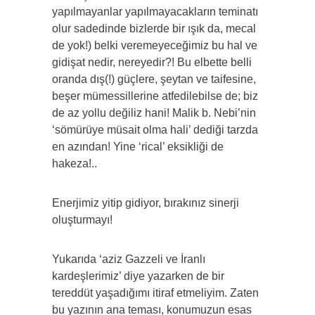
yapılmayanlar yapılmayacakların teminatı
olur sadedinde bizlerde bir ışık da, mecal
de yok!) belki veremeyeceğimiz bu hal ve
gidişat nedir, nereyedir?! Bu elbette belli
oranda dış(!) güçlere, şeytan ve taifesine,
beşer mümessillerine atfedilebilse de; biz
de az yollu değiliz hani! Malik b. Nebi’nin
‘sömürüye müsait olma hali’ dediği tarzda
en azından! Yine ‘rical’ eksikliği de
hakeza!..
Enerjimiz yitip gidiyor, bırakınız sinerji
oluşturmayı!
Yukarıda ‘aziz Gazzeli ve İranlı
kardeşlerimiz’ diye yazarken de bir
tereddüt yaşadığımı itiraf etmeliyim. Zaten
bu yazının ana teması, konumuzun esas