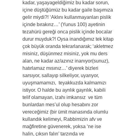
kadar, yaşayageldiğimiz bu kadar sorun,
içine düştüğümüz bu kadar gaile başımıza
gelir miydi?! ‘Aklını kullanmayanları pislik
içinde bırakırız…’ (Yunus 100) ayetinin
tezahürü gereği onca pislik içinde bocalar
durur muyduk?! Oysa inandığımız tek kitap
çok büyük oranda tekrarlanarak; ‘akletmez
misiniz, düşünmez misiniz, yok mu ders
alan, ne kadar az/azınız inanıyor(sunuz),
hatırlamaz mısınız…’ diyerek bizleri
sarsıyor, sallayıp silkeliyor, uyarıyor,
uyuşmamamızı,
teyakkuzda kalmamızı
istiyor. O halde bu ayrılık gayrılık, kabili
telif olamayan, izahı imkansız
ve tüm
bunlardan mes’ul olup hesabını zor
vereceğimiz (bir ümit manasında olumlu
kullandık kelimeyi, Rabbimizin afv ve
mağfiretine güvenerek, yoksa ‘ne ise
halin, çıksın falın’ tarzında ve