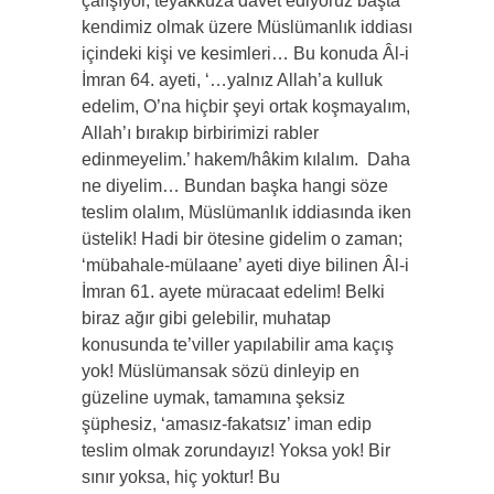
çalışıyor, teyakkuza davet ediyoruz başta
kendimiz olmak üzere Müslümanlık iddiası
içindeki kişi ve kesimleri… Bu konuda Âl-i
İmran 64. ayeti, ‘…yalnız Allah’a kulluk
edelim, O’na hiçbir şeyi ortak koşmayalım,
Allah’ı bırakıp birbirimizi rabler
edinmeyelim.’ hakem/hâkim kılalım.
Daha
ne diyelim… Bundan başka hangi söze
teslim olalım, Müslümanlık iddiasında iken
üstelik! Hadi bir ötesine gidelim o zaman;
‘mübahale-mülaane’ ayeti diye bilinen Âl-i
İmran 61. ayete müracaat edelim! Belki
biraz ağır gibi gelebilir, muhatap
konusunda te’viller yapılabilir ama kaçış
yok! Müslümansak sözü dinleyip en
güzeline uymak, tamamına şeksiz
şüphesiz, ‘amasız-fakatsız’ iman edip
teslim olmak zorundayız! Yoksa yok! Bir
sınır yoksa, hiç yoktur! Bu