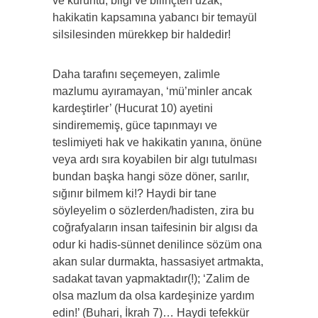
ve kuruntu, bilgi ve bilinçten uzak,
hakikatin kapsamına yabancı bir temayül
silsilesinden mürekkep bir haldedir!
Daha tarafını seçemeyen, zalimle
mazlumu ayıramayan, ‘mü’minler ancak
kardeştirler’ (Hucurat 10) ayetini
sindirememiş, güce tapınmayı ve
teslimiyeti hak ve hakikatin yanına, önüne
veya ardı sıra koyabilen bir algı tutulması
bundan başka hangi söze döner, sarılır,
sığınır bilmem ki!? Haydi bir tane
söyleyelim o sözlerden/hadisten, zira bu
coğrafyaların insan taifesinin bir algısı da
odur ki hadis-sünnet denilince sözüm ona
akan sular durmakta, hassasiyet artmakta,
sadakat tavan yapmaktadır(!); ‘Zalim de
olsa mazlum da olsa kardeşinize yardım
edin!’ (Buhari, İkrah 7)… Haydi tefekkür