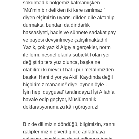
sokulmadık bölgemiz kalmamışken
‘Mü’min bir delikten iki kere ısırılmaz!’
diyen elçimizin uyarısı dilden dile aktarılıp
durmakta, bundan da dindarlık
hassasiyeti, hadis ve sünnete sadakat pay
ve payesi devşirilmeye çalışılmaktadır!
Yazık, çok yazık! Algıyla gerçekler, norm
ile form, nesnel olanla subjektif olan yer
değiştirip ters yüz olunca, başka ne
olabilirdi ki mevcut hal-i pür melalimizden
başka! Hani diyor ya Akif ‘Kaydında değil
hiçbirimiz mananın!’ diye, aynen öyle…
İşin hep ‘duygusal’ tarafındayız! İşi Allah’a
havale edip geçiyor, Müslümanlık
deklarasyonumuzu kâfi görüyoruz!
Biz de dilimizin döndüğü, bilgimizin, zannı
galiplerimizin elverdiğince anlatmaya