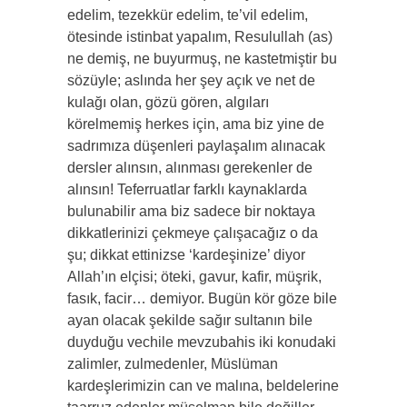
edelim, tezekkür edelim, te’vil edelim,
ötesinde istinbat yapalım, Resulullah (as)
ne demiş, ne buyurmuş, ne kastetmiştir bu
sözüyle; aslında her şey açık ve net de
kulağı olan, gözü gören, algıları
körelmemiş herkes için, ama biz yine de
sadrımıza düşenleri paylaşalım alınacak
dersler alınsın, alınması gerekenler de
alınsın! Teferruatlar farklı kaynaklarda
bulunabilir ama biz sadece bir noktaya
dikkatlerinizi çekmeye çalışacağız o da
şu; dikkat ettinizse ‘kardeşinize’ diyor
Allah’ın elçisi; öteki, gavur, kafir, müşrik,
fasık, facir… demiyor. Bugün kör göze bile
ayan olacak şekilde sağır sultanın bile
duyduğu vechile mevzubahis iki konudaki
zalimler, zulmedenler, Müslüman
kardeşlerimizin can ve malına, beldelerine