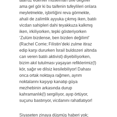
taarruz edenler müselman bile değiller
ama gel gör ki bu taifenin tufeylileri onlara
meyletmekte, işbirliğini reva görmekte,
ahali de zalimlik ayyuka çıkmış iken, batılı
vicdan sahipleri dahi teyakkuza kalkmış
iken, irkiliyorken, tepki gösteriyorken
‘Zulüm bizdense, ben bizden değilim!’
(Rachel Corrie; Filistin’deki zulme itiraz
edip karşı dururken İsrail buldozeri altında
can veren batılı aktivist) diyebiliyorken,
bizim akıl tutulması yaşayan refiklerimiz(!)
kör, sağır ve dilsiz kesilebiliyor! Dahası
onca ortak noktaya rağmen, ayrım
noktalarını kaşıyıp kanatıp güya
mezhebinin arkasında durup
kahramanlık(!) sergiliyor, ayıp örtüyor,
suçunu bastırıyor, vicdanını rahatlatıyor!
Siyaseten zinaya düşmüş haberi yok;