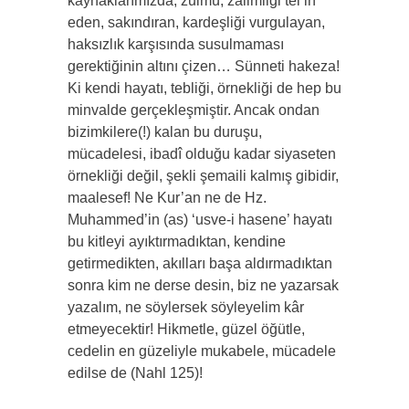
kaynaklarımızda; zulmü, zalimliği tel’in
eden, sakındıran, kardeşliği vurgulayan,
haksızlık karşısında susulmaması
gerektiğinin altını çizen… Sünneti hakeza!
Ki kendi hayatı, tebliği, örnekliği de hep bu
minvalde gerçekleşmiştir. Ancak ondan
bizimkilere(!) kalan bu duruşu,
mücadelesi, ibadî olduğu kadar siyaseten
örnekliği değil, şekli şemaili kalmış gibidir,
maalesef! Ne Kur’an ne de Hz.
Muhammed’in (as) ‘usve-i hasene’ hayatı
bu kitleyi ayıktırmadıktan, kendine
getirmedikten, akılları başa aldırmadıktan
sonra kim ne derse desin, biz ne yazarsak
yazalım, ne söylersek söyleyelim kâr
etmeyecektir! Hikmetle, güzel öğütle,
cedelin en güzeliyle mukabele, mücadele
edilse de (Nahl 125)!