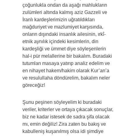
çoğunlukla ondan da aşağı mahlukların
zulümleri altında kalmış aziz Gazzeli ve
İranlı kardeşlerimizin uğratıldıkları
mağduriyet ve mazlumiyet karşısında,
onların dışındaki insanlık ailesinin, ırkî-
etnik aynılık içindeki kesimlerin, din
kardeşliği ve ümmet diye söyleşenlerin
hal-i pür melallerine bir bakalım. Buradaki
tutumları masaya yatırıp analiz edelim ve
en nihayet hakem/hakim olarak Kur’an’a
ve resulullaha döndürelim, bakalım neler
göreceğiz!
Şunu peşinen söyleyelim ki buradaki
veriler, kriterler ve ortaya çıkacak sonuçlar,
biz ne kadar istesek de sadra şifa olacak
mı, emin değiliz! Zira zaten bu bakış ve
kabulleniş kuşanılmış olsa idi şimdiye