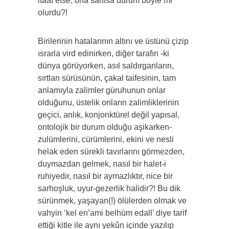
itaat etse, ona sarılsa durum böyle mi
olurdu?!
Birilerinin hatalarının altını ve üstünü çizip
ısrarla vird edinirken, diğer tarafın -ki
dünya görüyorken, asıl saldırganların,
sırtlan sürüsünün, çakal taifesinin, tam
anlamıyla zalimler güruhunun onlar
olduğunu, üstelik onların zalimliklerinin
geçici, anlık, konjonktürel değil yapısal,
ontolojik bir durum olduğu aşikarken-
zulümlerini, cürümlerini, ekini ve nesli
helak eden sürekli tavırlarını görmezden,
duymazdan gelmek, nasıl bir halet-i
ruhiyedir, nasıl bir aymazlıktır, nice bir
sarhoşluk, uyur-gezerlik halidir?! Bu dik
sürünmek, yaşayan(!) ölülerden olmak ve
vahyin ‘kel en’ami belhüm edall’ diye tarif
ettiği kitle ile aynı yekûn içinde yazılıp