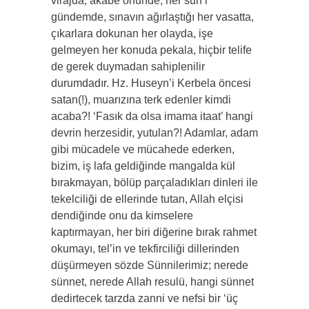
virajda, akabe önünde, her sun’i
gündemde, sınavın ağırlaştığı her vasatta,
çıkarlara dokunan her olayda, işe
gelmeyen her konuda pekala, hiçbir telife
de gerek duymadan sahiplenilir
durumdadır. Hz. Huseyn’i Kerbela öncesi
satan(!), muarızına terk edenler kimdi
acaba?! ‘Fasık da olsa imama itaat’ hangi
devrin herzesidir, yutulan?! Adamlar, adam
gibi mücadele ve mücahede ederken,
bizim, iş lafa geldiğinde mangalda kül
bırakmayan, bölüp parçaladıkları dinleri ile
tekelciliği de ellerinde tutan, Allah elçisi
dendiğinde onu da kimselere
kaptırmayan, her biri diğerine bırak rahmet
okumayı, tel’in ve tekfirciliği dillerinden
düşürmeyen sözde Sünnilerimiz; nerede
sünnet, nerede Allah resulü, hangi sünnet
dedirtecek tarzda zanni ve nefsi bir ‘üç