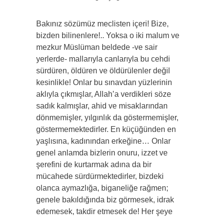
Bakınız sözümüz meclisten içeri! Bize,
bizden bilinenlere!.. Yoksa o iki malum ve
mezkur Müslüman beldede -ve sair
yerlerde- mallarıyla canlarıyla bu cehdi
sürdüren, öldüren ve öldürülenler değil
kesinlikle! Onlar bu sınavdan yüzlerinin
aklıyla çıkmışlar, Allah’a verdikleri söze
sadık kalmışlar, ahid ve misaklarından
dönmemişler, yılgınlık da göstermemişler,
göstermemektedirler. En küçüğünden en
yaşlısına, kadınından erkeğine… Onlar
genel anlamda bizlerin onuru, izzet ve
şerefini de kurtarmak adına da bir
mücahede sürdürmektedirler, bizdeki
olanca aymazlığa, biganeliğe rağmen;
genele bakıldığında biz görmesek, idrak
edemesek, takdir etmesek de! Her şeye