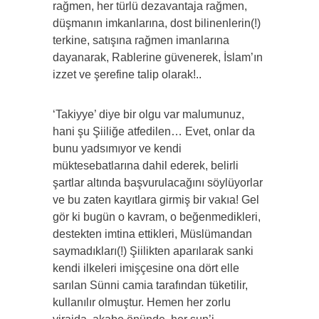
rağmen, her türlü dezavantaja rağmen,
düşmanın imkanlarına, dost bilinenlerin(!)
terkine, satışına rağmen imanlarına
dayanarak, Rablerine güvenerek, İslam’ın
izzet ve şerefine talip olarak!..
‘Takiyye’ diye bir olgu var malumunuz,
hani şu Şiiliğe atfedilen… Evet, onlar da
bunu yadsımıyor ve kendi
müktesebatlarına dahil ederek, belirli
şartlar altında başvurulacağını söylüyorlar
ve bu zaten kayıtlara girmiş bir vakıa! Gel
gör ki bugün o kavram, o beğenmedikleri,
destekten imtina ettikleri, Müslümandan
saymadıkları(!) Şiilikten aparılarak sanki
kendi ilkeleri imişçesine ona dört elle
sarılan Sünni camia tarafından tüketilir,
kullanılır olmuştur. Hemen her zorlu