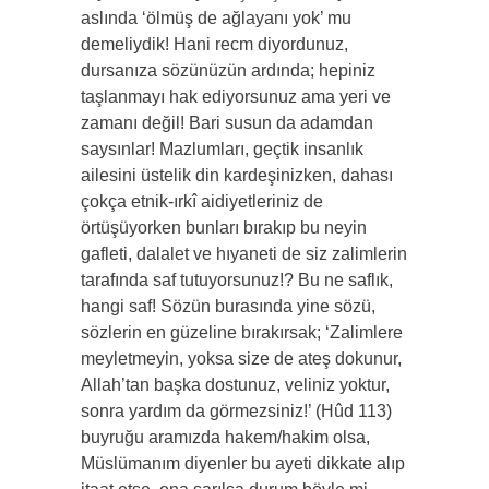
aslında ‘ölmüş de ağlayanı yok’ mu
demeliydik! Hani recm diyordunuz,
dursanıza sözünüzün ardında; hepiniz
taşlanmayı hak ediyorsunuz ama yeri ve
zamanı değil! Bari susun da adamdan
saysınlar! Mazlumları, geçtik insanlık
ailesini üstelik din kardeşinizken, dahası
çokça etnik-ırkî aidiyetleriniz de
örtüşüyorken bunları bırakıp bu neyin
gafleti, dalalet ve hıyaneti de siz zalimlerin
tarafında saf tutuyorsunuz!? Bu ne saflık,
hangi saf! Sözün burasında yine sözü,
sözlerin en güzeline bırakırsak; ‘Zalimlere
meyletmeyin, yoksa size de ateş dokunur,
Allah’tan başka dostunuz, veliniz yoktur,
sonra yardım da görmezsiniz!’ (Hûd 113)
buyruğu aramızda hakem/hakim olsa,
Müslümanım diyenler bu ayeti dikkate alıp