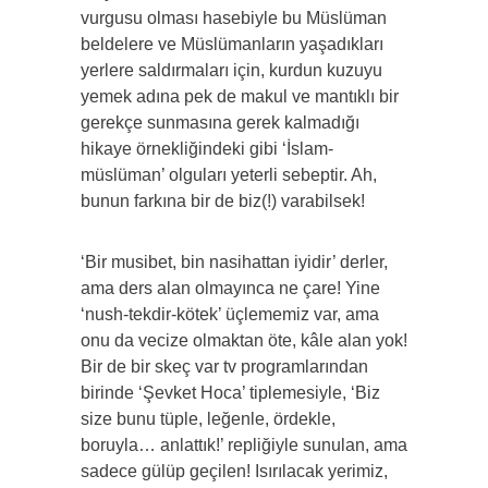
vurgusu olması hasebiyle bu Müslüman
beldelere ve Müslümanların yaşadıkları
yerlere saldırmaları için, kurdun kuzuyu
yemek adına pek de makul ve mantıklı bir
gerekçe sunmasına gerek kalmadığı
hikaye örnekliğindeki gibi ‘İslam-
müslüman’ olguları yeterli sebeptir. Ah,
bunun farkına bir de biz(!) varabilsek!
‘Bir musibet, bin nasihattan iyidir’ derler,
ama ders alan olmayınca ne çare! Yine
‘nush-tekdir-kötek’ üçlememiz var, ama
onu da vecize olmaktan öte, kâle alan yok!
Bir de bir skeç var tv programlarından
birinde ‘Şevket Hoca’ tiplemesiyle, ‘Biz
size bunu tüple, leğenle, ördekle,
boruyla… anlattık!’ repliğiyle sunulan, ama
sadece gülüp geçilen! Isırılacak yerimiz,