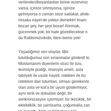
verilerden/beyanlardan birine rezerviniz
varsa, içinize sinmiyorsa, işinize
gelmiyorsa o zaman söze sadakat, ahde-
misaka riayet de yoktur demektir! İmanı
bozan şey, her şeyi bozar! Alınmak,
gücenmek yok; bir hatır gözetilecekse o
da Rabbimizinkidir, ötesi-berisi yok!
Yaşadığımız son olaylar, tâbi
tutulduğumuz son sınanmalar gösterdi ki,
Müslümanım diyenlerin sözü ile özü,
teorisiyle pratiği, imanıyla ameli, asla
tabiiyeti ile usule riayeti, istekleri ile bu
isteklere dair tutumları, olması gerekenle
olan asla ve kat’a bir uyum göstermiyor,
aynı renk ve dokudan değil, bir
senkronizasyon içermiyor; bir ikirciklik, bir
eklektiklik, bir yanılsama, çoğunlukla zan