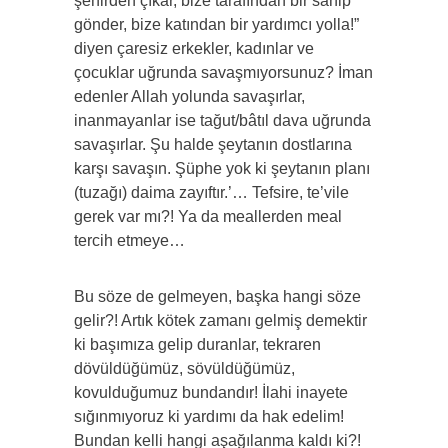
şehirden çıkar, bize tarafından bir sahip
gönder, bize katından bir yardımcı yolla!”
diyen çaresiz erkekler, kadınlar ve
çocuklar uğrunda savaşmıyorsunuz? İman
edenler Allah yolunda savaşırlar,
inanmayanlar ise tağut/bâtıl dava uğrunda
savaşırlar. Şu halde şeytanın dostlarına
karşı savaşın. Şüphe yok ki şeytanın planı
(tuzağı) daima zayıftır.’… Tefsire, te’vile
gerek var mı?! Ya da meallerden meal
tercih etmeye…
Bu söze de gelmeyen, başka hangi söze
gelir?! Artık kötek zamanı gelmiş demektir
ki başımıza gelip duranlar, tekraren
dövüldüğümüz, sövüldüğümüz,
kovulduğumuz bundandır! İlahi inayete
sığınmıyoruz ki yardımı da hak edelim!
Bundan kelli hangi aşağılanma kaldı ki?!