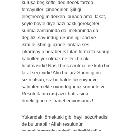
kuruşa beş köfte’ dedirtecek tarzda
temayüller içindedirler. Şiiliği
eleştireceğim derken -burada ama, fakat,
şöyle böyle diye bazı haklı gerekçeler
sunma zamanında da, mekanında da
değiliz- savunduğu Sünniliği abd ve
israille işbirliği içinde, onlara ses
çıkarmayıp beraber iş tutan formatta sunup
kabulleniyor olmak ne feci bir akıl
tutulmasıdır! Nasıl bir savrulma, ne kötü bir
taraf seçimidir! Alın bu tarz Sünniliğiniz
sizin olsun, siz bu halde tükeniyor ve
sahiplenmekle övündüğünüz sünnete ve
Resulullahın (as) aziz hatırasına,
örnekliğine de ihanet ediyorsunuz!
Yukarıdaki örnekteki gibi hayli sözü/hadisi
de bulunabilir Allah resulünün