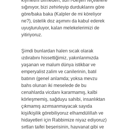
kıymetini bilmeden, sun’i-beşeri reçetelere
sığınıyor, bizi zehirleyip durduklarını göre
göre/baka baka (Kalpler de mi köreliyor
ne?), üstelik doz aşımını da kabul ederek
uyuşturuluyor, kalan melekelerimizi de
yitiriyoruz.
Şimdi bunlardan halen sıcak olarak
ızdırabını hissettiğimiz, yakınlarımızda
yaşanan ve malum dünya istikbar ve
emperyalist zalim ve canilerinin, batıl
batının (genel anlamda; yoksa mevzu
bahs olunan iki meselede de bu
cenahlarda vicdanı kararmamış, kalbi
körleşmemiş, sağduyu sahibi, insanlıktan
çıkmamış azımsanmayacak sayıda
kişi/kişilik görebiliyoruz elhamdülillah ve
hidayetleri için Rabbimize niyaz ediyoruz)
sırtlan taifei beşerisinin, hayvanat gibi ve