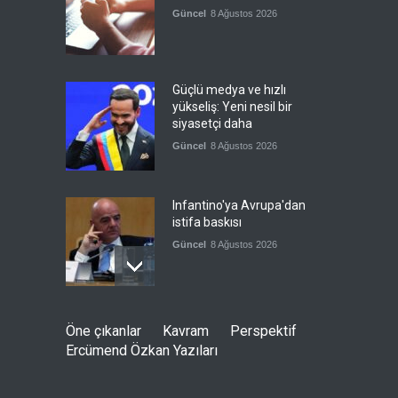
Güncel
8 Ağustos 2026
Güçlü medya ve hızlı
yükseliş: Yeni nesil bir
siyasetçi daha
Güncel
8 Ağustos 2026
Infantino'ya Avrupa'dan
istifa baskısı
Güncel
8 Ağustos 2026
Kolombiya, solcu Petro'nun
Öne çıkanlar
Kavram
Perspektif
yerine aşırı sağcı Espriella'yı
Ercümend Özkan Yazıları
getirdi
Güncel
8 Ağustos 2026