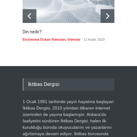
Din nedir?
Vefatı
biyogra
Ercümend Özkan Videoları
,
Videolar
12 Aralık 2020
Ercümen
İktibas Dergisi
1 Ocak 1981 tarihinde yayın hayatına başlayan
İktibas Dergisi, 2010 yılından itibaren internet
üzerinden de yayına başlamıştır. Ankara’da
faaliyetini sürdüren İktibas Dergisi, halen ilk
kurulduğu büroda okuyucularını ve yazarlarını
ağırlamaya devam ediyor. İktibas bürosunda