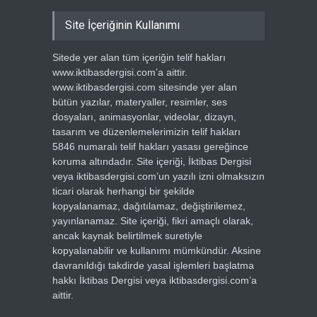
Site İçeriğinin Kullanımı
Sitede yer alan tüm içeriğin telif hakları
www.iktibasdergisi.com’a aittir.
www.iktibasdergisi.com sitesinde yer alan
bütün yazılar, materyaller, resimler, ses
dosyaları, animasyonlar, videolar, dizayn,
tasarım ve düzenlemelerimizin telif hakları
5846 numaralı telif hakları yasası gereğince
koruma altındadır. Site içeriği, İktibas Dergisi
veya iktibasdergisi.com’un yazılı izni olmaksızın
ticari olarak herhangi bir şekilde
kopyalanamaz, dağıtılamaz, değiştirilemez,
yayınlanamaz. Site içeriği, fikri amaçlı olarak,
ancak kaynak belirtilmek suretiyle
kopyalanabilir ve kullanımı mümkündür. Aksine
davranıldığı takdirde yasal işlemleri başlatma
hakkı İktibas Dergisi veya iktibasdergisi.com’a
aittir.