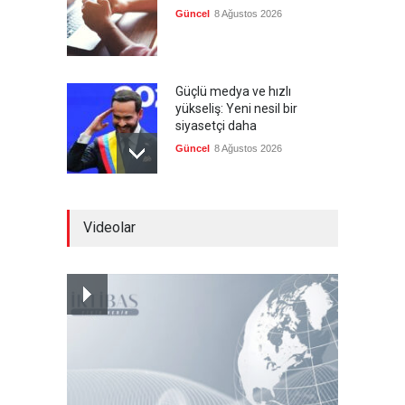
Güncel
8 Ağustos 2026
Güçlü medya ve hızlı
yükseliş: Yeni nesil bir
siyasetçi daha
Güncel
8 Ağustos 2026
Infantino'ya Avrupa'dan
Videolar
istifa baskısı
Güncel
8 Ağustos 2026
Kolombiya, solcu Petro'nun
yerine aşırı sağcı Espriella'yı
getirdi
Güncel
8 Ağustos 2026