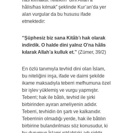
hâlis/has kılmak” şeklinde Kur’an’da yer
alan vurgular da bu hususu ifade
etmektedir:
“Şüphesiz biz sana Kitâb’ı hak olarak
indirdik. O halde dini yalnız O’na hâlis
kılarak Allah’a kulluk et.”
(Zümer, 39/2)
En özlü tanımıyla tevhid dini olan İslam,
bu niteliğini inşa, ifade ve daimi şekilde
ikame maksadıyla teberri mefhumuna özel
bir işlev yüklemiş ve vurgu yapmıştır.
Teberri; hak ile bâtılı, tevhid ile şirki
birbirinden ayıran ameliyenin adıdır.
Teberri, tevhidin ön şartı ve kalkanıdır.
Teberrinin olmadığı yerde, hak ile bâtılın
birbirine bulandırılması söz konusudur, ki
bu durumun İslami ıstılahtaki adı şirktir.