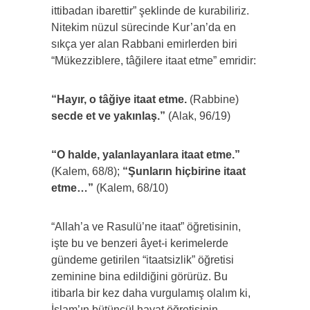
ittibadan ibarettir” şeklinde de kurabiliriz.
Nitekim nüzul sürecinde Kur’an’da en
sıkça yer alan Rabbani emirlerden biri
“Mükezziblere, tâğilere itaat etme” emridir:
“Hayır, o tâğiye itaat etme.
(Rabbine)
secde et ve yakınlaş.”
(Alak, 96/19)
“O halde, yalanlayanlara itaat etme.”
(Kalem, 68/8);
“Şunların hiçbirine itaat
etme…”
(Kalem, 68/10)
“Allah’a ve Rasulü’ne itaat” öğretisinin,
işte bu ve benzeri âyet-i kerimelerde
gündeme getirilen “itaatsizlik” öğretisi
zeminine bina edildiğini görürüz. Bu
itibarla bir kez daha vurgulamış olalım ki,
İslam’ın bütüncül hayat öğretisinin