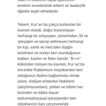
temelini evvelemirde teberri ve itaatsizlik
öğretisi teşkil etmektedir.
Teberri, Kur’an’da çokça kullanılan bir
kavram olarak, doğru bulunmayan
herhangi bir anlayıştan, yönelimden, fiil ve
işleyişten ve tasvip edilmeyen herhangi
bir kişi, varlık ve merciden ilişiğin
kesilmesi ve ondan beri olunduğunun
kalben, kavlen ve fiilen ilanıdır. “B-r-e”
kökünden türeyen bu kavram, Kur’an’da
öncelikle Rabbimizin müşriklerden beri
olduğunun ifadesi bağlamında olmak
üzere, hidâyet rehberleri Nebilerin
(aleyhimusselam), şirkten ve bâtılın her
türünden ve bâtıla dayalı
toplumsal/siyasal işleyişlerden beri
olduklarının ilanı çerçevesinde