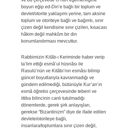
boyun eğip ed-Din’e bağlı bir toplum ve
devlet/otorite yaklaşımı yerine, tam aksine
toplum ve otoriteye bağlı ve bağımlı, sınır
çizen değil kendisine sınır çizilen, kısacası
hâkim değil mahkûm bir din
konumlandırması mevcuttur.
Rabbimizin Kitâb-ı Keriminde haber verip
ta’lim ettiği esmâ’ul hüsnâsı ile
Rasulü’nün ve Kitâbı’nın esmâsı bilinip
güncel boyutlarıyla kavranmadığı ve
gündem edilmediği, bütünüyle Kur’an’ın
esmâ öğretisi çerçevesinde teberri ve
ittiba bilincinin canlı tutulmadığı
dönemlerde, gerek şirk anlayışları,
gerekse “Bizantinizm” diye de ifade edilen
devlete/otoriteye bağlı,
insanlara/toplumlara sınır çizen değil,