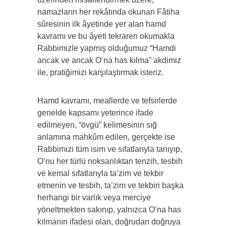
namazların her rekâtında okunan Fâtiha
sûresinin ilk âyetinde yer alan hamd
kavramı ve bu âyeti tekraren okumakla
Rabbimizle yapmış olduğumuz “Hamdi
ancak ve ancak O’na has kılma” akdimiz
ile, pratiğimizi karşılaştırmak isteriz.
Hamd kavramı, meallerde ve tefsirlerde
genelde kapsamı yeterince ifade
edilmeyen, “övgü” kelimesinin sığ
anlamına mahkûm edilen, gerçekte ise
Rabbimizi tüm isim ve sıfatlarıyla tanıyıp,
O’nu her türlü noksanlıktan tenzih, tesbih
ve kemal sıfatlarıyla ta’zim ve tekbir
etmenin ve tesbih, ta’zim ve tekbiri başka
herhangi bir varlık veya merciye
yöneltmekten sakınıp, yalnızca O’na has
kılmanın ifadesi olan, doğrudan doğruya