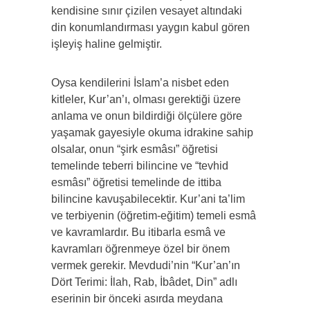
kendisine sınır çizilen vesayet altındaki
din konumlandırması yaygın kabul gören
işleyiş haline gelmiştir.
Oysa kendilerini İslam’a nisbet eden
kitleler, Kur’an’ı, olması gerektiği üzere
anlama ve onun bildirdiği ölçülere göre
yaşamak gayesiyle okuma idrakine sahip
olsalar, onun “şirk esmâsı” öğretisi
temelinde teberri bilincine ve “tevhid
esmâsı” öğretisi temelinde de ittiba
bilincine kavuşabilecektir. Kur’ani ta’lim
ve terbiyenin (öğretim-eğitim) temeli esmâ
ve kavramlardır. Bu itibarla esmâ ve
kavramları öğrenmeye özel bir önem
vermek gerekir. Mevdudi’nin “Kur’an’ın
Dört Terimi: İlah, Rab, İbâdet, Din” adlı
eserinin bir önceki asırda meydana