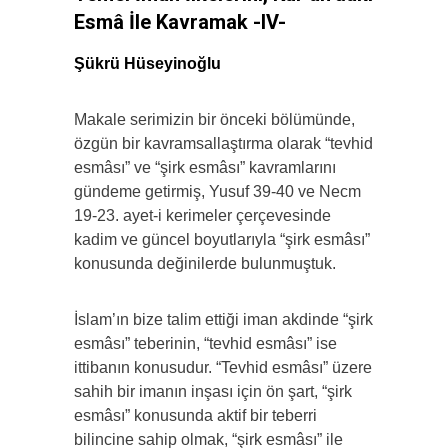
Esmâ İle Kavramak -IV-
Şükrü Hüseyinoğlu
Makale serimizin bir önceki bölümünde,
özgün bir kavramsallaştırma olarak “tevhid
esmâsı” ve “şirk esmâsı” kavramlarını
gündeme getirmiş, Yusuf 39-40 ve Necm
19-23. ayet-i kerimeler çerçevesinde
kadim ve güncel boyutlarıyla “şirk esmâsı”
konusunda değinilerde bulunmuştuk.
İslam’ın bize talim ettiği iman akdinde “şirk
esmâsı” teberinin, “tevhid esmâsı” ise
ittibanın konusudur. “Tevhid esmâsı” üzere
sahih bir imanın inşası için ön şart, “şirk
esmâsı” konusunda aktif bir teberri
bilincine sahip olmak, “şirk esmâsı” ile