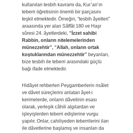
kullanılan tesbih kavramı da, Kur’an’ın
teberri öğretisinin önemli bir parçasını
teşkil etmektedir. Örneğin, “tesbih âyetleri”
araasında yer alan Sâffât 180 ve Haşr
sûresi 24. âyetlerdeki,
“İzzet sahibi
Rabbin, onların nitelemelerinden
münezzehtir”, “Allah, onların ortak
koştuklarından münezzehtir”
beyanları,
bize tesbih ile teberri arasındaki güçlü
bağı ifade etmektedir.
Hidâyet rehberleri Peygamberlerin risâlet
ve dâvet süreçlerini anlatan âyet-i
kerimelerde, onların dâvetinin esası
olarak, yerleşik câhili algılardan ve
işleyişlerden teberri edişlerine vurgu
yapılır. Onlar, cahiliyeden teberrilerini ilan
ile dâvetlerine başlamış ve insanları da