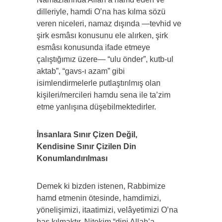
dilleriyle, hamdi O’na has kılma sözü
veren niceleri, namaz dışında —tevhid ve
şirk esmâsı konusunu ele alırken, şirk
esmâsı konusunda ifade etmeye
çalıştığımız üzere— “ulu önder”, kutb-ul
aktab”, “gavs-ı azam” gibi
isimlendirmelerle putlaştırılmış olan
kişileri/mercileri hamdu sena ile ta’zim
etme yanlışına düşebilmektedirler.
İnsanlara Sınır Çizen Değil,
Kendisine Sınır Çizilen Din
Konumlandırılması
Demek ki bizden istenen, Rabbimize
hamd etmenin ötesinde, hamdimizi,
yönelişimizi, itaatimizi, velâyetimizi O’na
has kılmaktır. Nitekim “dini Allah’a