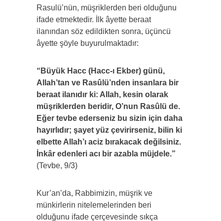
Rasulü’nün, müşriklerden beri olduğunu
ifade etmektedir. İlk âyette beraat
ilanından söz edildikten sonra, üçüncü
âyette şöyle buyurulmaktadır:
“Büyük Hacc (Hacc-ı Ekber) günü,
Allah’tan ve Rasûlü’nden insanlara bir
beraat ilanıdır ki: Allah, kesin olarak
müşriklerden beridir, O’nun Rasûlü de.
Eğer tevbe ederseniz bu sizin için daha
hayırlıdır; şayet yüz çevirirseniz, bilin ki
elbette Allah’ı aciz bırakacak değilsiniz.
İnkâr edenleri acı bir azabla müjdele.”
(Tevbe, 9/3)
Kur’an’da, Rabbimizin, müşrik ve
münkirlerin nitelemelerinden beri
olduğunu ifade çerçevesinde sıkça