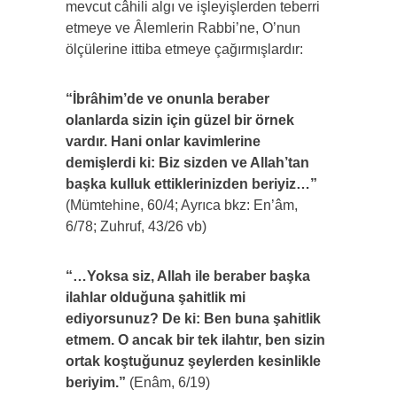
mevcut câhili algı ve işleyişlerden teberri
etmeye ve Âlemlerin Rabbi’ne, O’nun
ölçülerine ittiba etmeye çağırmışlardır:
“İbrâhim’de ve onunla beraber
olanlarda sizin için güzel bir örnek
vardır. Hani onlar kavimlerine
demişlerdi ki: Biz sizden ve Allah’tan
başka kulluk ettiklerinizden beriyiz…”
(Mümtehine, 60/4; Ayrıca bkz: En’âm,
6/78; Zuhruf, 43/26 vb)
“…Yoksa siz, Allah ile beraber başka
ilahlar olduğuna şahitlik mi
ediyorsunuz? De ki: Ben buna şahitlik
etmem. O ancak bir tek ilahtır, ben sizin
ortak koştuğunuz şeylerden kesinlikle
beriyim.”
(Enâm, 6/19)