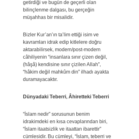
getirdiği ve bugün de geçerli olan
bilinçlenme dalgası, bu gerçeğin
müşahhas bir misalidir.
Bizler Kur’an’ın ta’lim ettiği isim ve
kavramları idrak edip kitlelere doğru
aktarabilirsek, modern/post-modern
câhiliyenin “insanlara sınır çizen değil,
(hâşâ) kendisine sınır çizilen Allah”,
“hâkim değil mahkûm din” ilhadı ayakta
duramayacaktır.
Dünyadaki Teberri, Âhiretteki Teberri
“İslam nedir” sorusunun benim
idrakimdeki en kısa cevaplarından biri,
“İslam itaatsizlik ve itaattan ibarettir”
cümlesidir. Bu cümleyi, “İslam, teberri ve