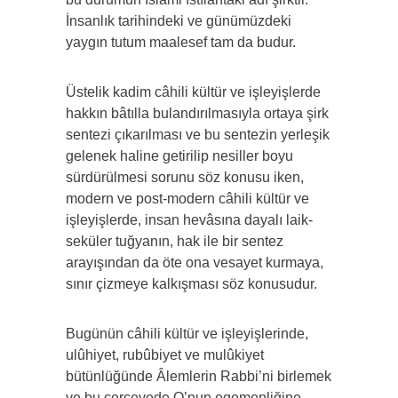
İnsanlık tarihindeki ve günümüzdeki
yaygın tutum maalesef tam da budur.
Üstelik kadim câhili kültür ve işleyişlerde
hakkın bâtılla bulandırılmasıyla ortaya şirk
sentezi çıkarılması ve bu sentezin yerleşik
gelenek haline getirilip nesiller boyu
sürdürülmesi sorunu söz konusu iken,
modern ve post-modern câhili kültür ve
işleyişlerde, insan hevâsına dayalı laik-
seküler tuğyanın, hak ile bir sentez
arayışından da öte ona vesayet kurmaya,
sınır çizmeye kalkışması söz konusudur.
Bugünün câhili kültür ve işleyişlerinde,
ulûhiyet, rubûbiyet ve mulûkiyet
bütünlüğünde Âlemlerin Rabbi’ni birlemek
ve bu çerçevede O’nun egemenliğine