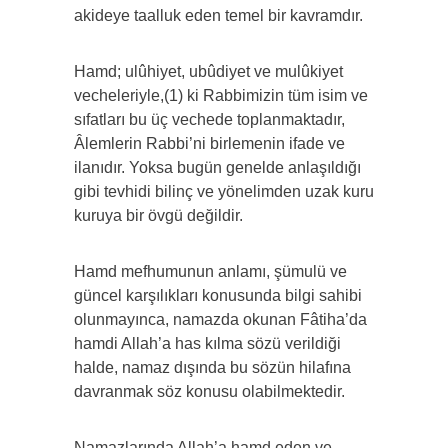
akideye taalluk eden temel bir kavramdır.
Hamd; ulûhiyet, ubûdiyet ve mulûkiyet
vecheleriyle,(1) ki Rabbimizin tüm isim ve
sıfatları bu üç vechede toplanmaktadır,
Âlemlerin Rabbi’ni birlemenin ifade ve
ilanıdır. Yoksa bugün genelde anlaşıldığı
gibi tevhidi bilinç ve yönelimden uzak kuru
kuruya bir övgü değildir.
Hamd mefhumunun anlamı, şümulü ve
güncel karşılıkları konusunda bilgi sahibi
olunmayınca, namazda okunan Fâtiha’da
hamdi Allah’a has kılma sözü verildiği
halde, namaz dışında bu sözün hilafına
davranmak söz konusu olabilmektedir.
Namazlarında Allah’a hamd eden ve