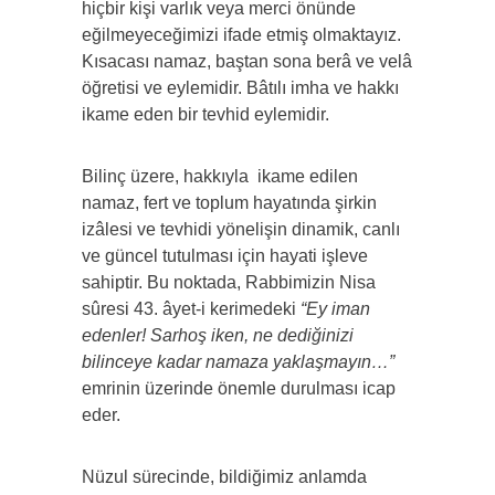
hiçbir kişi varlık veya merci önünde
eğilmeyeceğimizi ifade etmiş olmaktayız.
Kısacası namaz, baştan sona berâ ve velâ
öğretisi ve eylemidir. Bâtılı imha ve hakkı
ikame eden bir tevhid eylemidir.
Bilinç üzere, hakkıyla
ikame edilen
namaz, fert ve toplum hayatında şirkin
izâlesi ve tevhidi yönelişin dinamik, canlı
ve güncel tutulması için hayati işleve
sahiptir. Bu noktada, Rabbimizin Nisa
sûresi 43. âyet-i kerimedeki
“Ey iman
edenler! Sarhoş iken, ne dediğinizi
bilinceye kadar namaza yaklaşmayın…”
emrinin üzerinde önemle durulması icap
eder.
Nüzul sürecinde, bildiğimiz anlamda