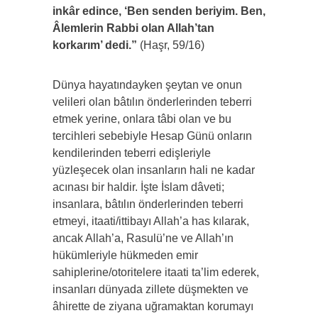
inkâr edince, ‘Ben senden beriyim. Ben,
Âlemlerin Rabbi olan Allah’tan
korkarım’ dedi.”
(Haşr, 59/16)
Dünya hayatındayken şeytan ve onun
velileri olan bâtılın önderlerinden teberri
etmek yerine, onlara tâbi olan ve bu
tercihleri sebebiyle Hesap Günü onların
kendilerinden teberri edişleriyle
yüzleşecek olan insanların hali ne kadar
acınası bir haldir. İşte İslam dâveti;
insanlara, bâtılın önderlerinden teberri
etmeyi, itaati/ittibayı Allah’a has kılarak,
ancak Allah’a, Rasulü’ne ve Allah’ın
hükümleriyle hükmeden emir
sahiplerine/otoritelere itaati ta’lim ederek,
insanları dünyada zillete düşmekten ve
âhirette de ziyana uğramaktan korumayı