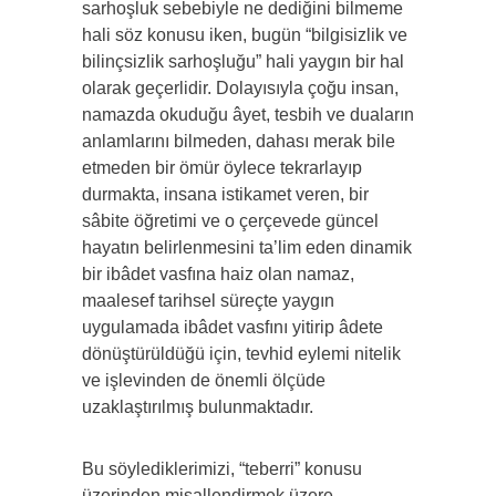
sarhoşluk sebebiyle ne dediğini bilmeme
hali söz konusu iken, bugün “bilgisizlik ve
bilinçsizlik sarhoşluğu” hali yaygın bir hal
olarak geçerlidir. Dolayısıyla çoğu insan,
namazda okuduğu âyet, tesbih ve duaların
anlamlarını bilmeden, dahası merak bile
etmeden bir ömür öylece tekrarlayıp
durmakta, insana istikamet veren, bir
sâbite öğretimi ve o çerçevede güncel
hayatın belirlenmesini ta’lim eden dinamik
bir ibâdet vasfına haiz olan namaz,
maalesef tarihsel süreçte yaygın
uygulamada ibâdet vasfını yitirip âdete
dönüştürüldüğü için, tevhid eylemi nitelik
ve işlevinden de önemli ölçüde
uzaklaştırılmış bulunmaktadır.
Bu söylediklerimizi, “teberri” konusu
üzerinden misallendirmek üzere,