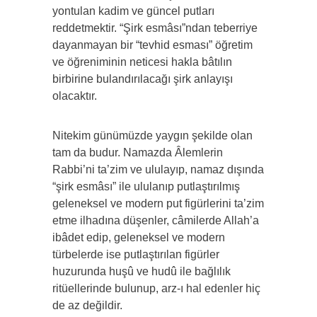
yontulan kadim ve güncel putları
reddetmektir. “Şirk esmâsı”ndan teberriye
dayanmayan bir “tevhid esması” öğretim
ve öğreniminin neticesi hakla bâtılın
birbirine bulandırılacağı şirk anlayışı
olacaktır.
Nitekim günümüzde yaygın şekilde olan
tam da budur. Namazda Âlemlerin
Rabbi’ni ta’zim ve ululayıp, namaz dışında
“şirk esmâsı” ile ululanıp putlaştırılmış
geleneksel ve modern put figürlerini ta’zim
etme ilhadına düşenler, câmilerde Allah’a
ibâdet edip, geleneksel ve modern
türbelerde ise putlaştırılan figürler
huzurunda huşû ve hudû ile bağlılık
ritüellerinde bulunup, arz-ı hal edenler hiç
de az değildir.