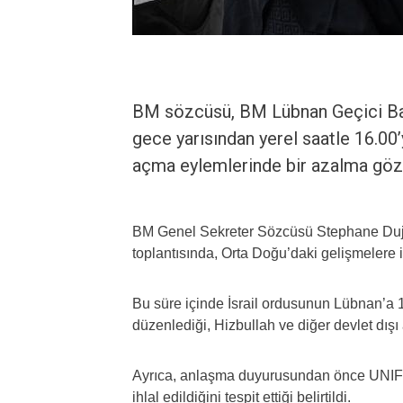
BM sözcüsü, BM Lübnan Geçici Bar
gece yarısından yerel saatle 16.00’y
açma eylemlerinde bir azalma gözl
BM Genel Sekreter Sözcüsü Stephane Duja
toplantısında, Orta Doğu’daki gelişmelere i
Bu süre içinde İsrail ordusunun Lübnan’a 13
düzenlediği, Hizbullah ve diğer devlet dışı 
Ayrıca, anlaşma duyurusundan önce UNIFIL
ihlal edildiğini tespit ettiği belirtildi.