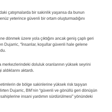
daki çatışmalarda bir sakinlik yaşansa da bunun
henüz yeterince güvenli bir ortam oluşturmadığını
ine dönmek üzere yola çıktığını ancak geniş çaplı geri
 Dujarric, “İnsanlar, koşullar güvenli hale gelene
ndu.
ma merkezlerindeki doluluk oranlarının yüksek seyrini
 aldıklarını aktardı.
netimlerin de bölge sakinlerine yüksek risk taşıyan
lirten Dujarric, BM’nin “güvenli ve gönüllü geri dönüşün
ç sahiplerine insani yardımın sürdürülmesi” yönündeki