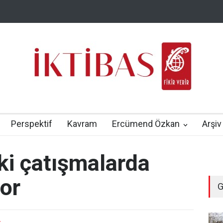
Perspektif
Kavram
Ercümend Özkan
Arşiv
i çatışmalarda
or
G
-