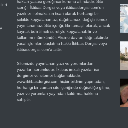
hakları yasası gereğince koruma altındadır. Site
leri
içeriği, İktibas Dergisi veya iktibasdergisi.com’un
yazılı izni olmaksızın ticari olarak herhangi bir
şekilde kopyalanamaz, dağıtılamaz, değiştirilemez,
yayınlanamaz. Site içeriği, fikri amaçlı olarak, ancak
RA
kaynak belirtilmek suretiyle kopyalanabilir ve
kullanımı mümkündür. Aksine davranıldığı takdirde
yasal işlemleri başlatma hakkı İktibas Dergisi veya
iktibasdergisi.com’a aittir.
Sitemizde yayınlanan yazı ve yorumlardan,
yazarları sorumludur. İktibas imzalı yazılar ise
dergimizi ve sitemizi bağlamaktadır.
www.iktibasdergisi.com hiçbir bildirim yapmadan,
herhangi bir zaman site içeriğinde değişikliğe gitme,
yazı ve yorumları yayından kaldırma hakkına
sahiptir.