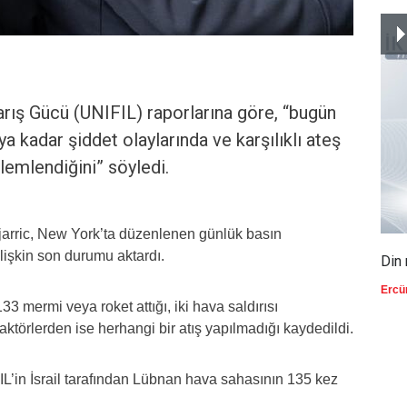
ış Gücü (UNIFIL) raporlarına göre, “bugün
a kadar şiddet olaylarında ve karşılıklı ateş
emlendiğini” söyledi.
rric, New York’ta düzenlenen günlük basın
lişkin son durumu aktardı.
Din 
Ercü
3 mermi veya roket attığı, iki hava saldırısı
aktörlerden ise herhangi bir atış yapılmadığı kaydedildi.
’in İsrail tarafından Lübnan hava sahasının 135 kez