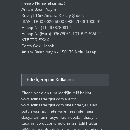
Hesap Numaralarımız :
Anlam Basın Yayın
Kuveyt Türk Ankara Kızılay Şubesi
IBAN: TR80 0020 5000 0936 7806 1000 01
Hesap No (TL) 93678061-1
Hesap No(Euro) 93678061-101 BIC-SWIFT:
KTEFTRISXXX
Posta Çeki Hesabı:
Anlam Basın Yayın - 150179 Nolu Hesap
Site İçeriğinin Kullanımı
Sitede yer alan tüm içeriğin telif hakları
www.iktibasdergisi.com’a aittir.
www.iktibasdergisi.com sitesinde yer alan
bütün yazılar, materyaller, resimler, ses
dosyaları, animasyonlar, videolar, dizayn,
tasarım ve düzenlemelerimizin telif hakları
5846 numaralı telif hakları yasası gereğince