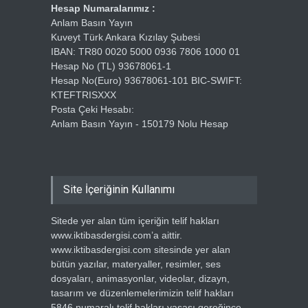
Hesap Numaralarımız :
Anlam Basın Yayın
Kuveyt Türk Ankara Kızılay Şubesi
IBAN: TR80 0020 5000 0936 7806 1000 01
Hesap No (TL) 93678061-1
Hesap No(Euro) 93678061-101 BIC-SWIFT:
KTEFTRISXXX
Posta Çeki Hesabı:
Anlam Basın Yayın - 150179 Nolu Hesap
Site İçeriğinin Kullanımı
Sitede yer alan tüm içeriğin telif hakları
www.iktibasdergisi.com’a aittir.
www.iktibasdergisi.com sitesinde yer alan
bütün yazılar, materyaller, resimler, ses
dosyaları, animasyonlar, videolar, dizayn,
tasarım ve düzenlemelerimizin telif hakları
5846 numaralı telif hakları yasası gereğince