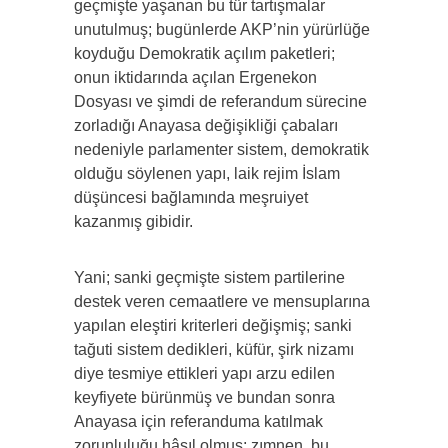
geçmişte yaşanan bu tür tartışmalar
unutulmuş; bugünlerde AKP’nin yürürlüğe
koyduğu Demokratik açılım paketleri;
onun iktidarında açılan Ergenekon
Dosyası ve şimdi de referandum sürecine
zorladığı Anayasa değişikliği çabaları
nedeniyle parlamenter sistem, demokratik
olduğu söylenen yapı, laik rejim İslam
düşüncesi bağlamında meşruiyet
kazanmış gibidir.
Yani; sanki geçmişte sistem partilerine
destek veren cemaatlere ve mensuplarına
yapılan eleştiri kriterleri değişmiş; sanki
tağuti sistem dedikleri, küfür, şirk nizamı
diye tesmiye ettikleri yapı arzu edilen
keyfiyete bürünmüş ve bundan sonra
Anayasa için referanduma katılmak
zorunluluğu hâsıl olmuş; zımnen, bu