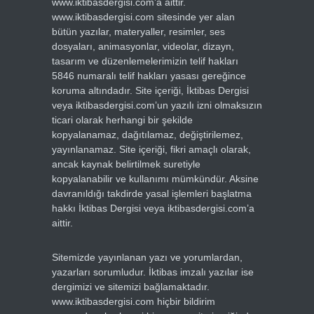
www.iktibasdergisi.com’a aittir.
www.iktibasdergisi.com sitesinde yer alan
bütün yazılar, materyaller, resimler, ses
dosyaları, animasyonlar, videolar, dizayn,
tasarım ve düzenlemelerimizin telif hakları
5846 numaralı telif hakları yasası gereğince
koruma altındadır. Site içeriği, İktibas Dergisi
veya iktibasdergisi.com’un yazılı izni olmaksızın
ticari olarak herhangi bir şekilde
kopyalanamaz, dağıtılamaz, değiştirilemez,
yayınlanamaz. Site içeriği, fikri amaçlı olarak,
ancak kaynak belirtilmek suretiyle
kopyalanabilir ve kullanımı mümkündür. Aksine
davranıldığı takdirde yasal işlemleri başlatma
hakkı İktibas Dergisi veya iktibasdergisi.com’a
aittir.
Sitemizde yayınlanan yazı ve yorumlardan,
yazarları sorumludur. İktibas imzalı yazılar ise
dergimizi ve sitemizi bağlamaktadır.
www.iktibasdergisi.com hiçbir bildirim