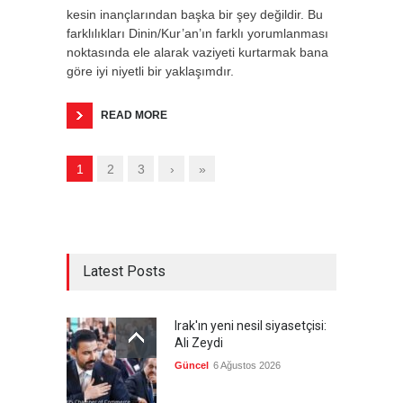
kesin inançlarından başka bir şey değildir. Bu
farklılıkları Dinin/Kur’an’ın farklı yorumlanması
noktasında ele alarak vaziyeti kurtarmak bana
göre iyi niyetli bir yaklaşımdır.
READ MORE
1
2
3
›
»
Latest Posts
Irak'ın yeni nesil siyasetçisi:
Ali Zeydi
Güncel
6 Ağustos 2026