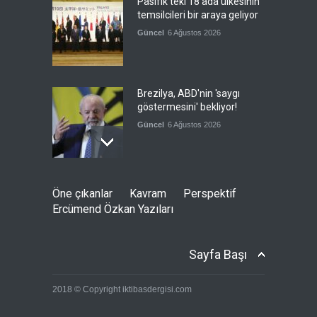
Pasifik'teki 18 ada ülkesinin
temsilcileri bir araya geliyor
Güncel
6 Ağustos 2026
Brezilya, ABD'nin 'saygı
göstermesini' bekliyor!
Güncel
6 Ağustos 2026
Japonya, nükleer silah
Öne çıkanlar
Kavram
Perspektif
karşıtlığını teyid etmedi
Ercümend Özkan Yazıları
Güncel
6 Ağustos 2026
Sayfa Başı
FIFA yönetimi kriz
2018 © Copyright iktibasdergisi.com
toplantısını Fas'ta yaptı
Güncel
6 Ağustos 2026