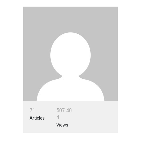
7
1
5
0
7
4
0
4
Articles
Views