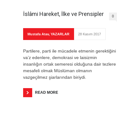
İslâmi Hareket, İlke ve Prensipler
0
Mustafa Atav
,
YAZARLAR
28 Kasım 2017
Partilere, parti ile mücadele etmenin gerektiğini
va’z edenlere, demokrasi ve laisizmin
insanlığın ortak semeresi olduğuna dair tezlere
mesafeli olmak Müslüman olmanın
vazgeçilmez şiarlarından biriydi.
READ MORE