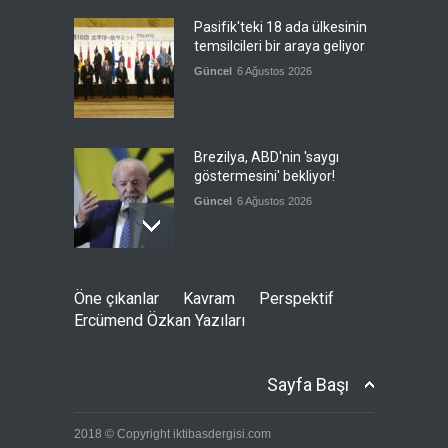
Pasifik'teki 18 ada ülkesinin
temsilcileri bir araya geliyor
Güncel
6 Ağustos 2026
Brezilya, ABD'nin 'saygı
göstermesini' bekliyor!
Güncel
6 Ağustos 2026
Japonya, nükleer silah
Öne çıkanlar
Kavram
Perspektif
karşıtlığını teyid etmedi
Ercümend Özkan Yazıları
Güncel
6 Ağustos 2026
Sayfa Başı
FIFA yönetimi kriz
2018 © Copyright iktibasdergisi.com
toplantısını Fas'ta yaptı