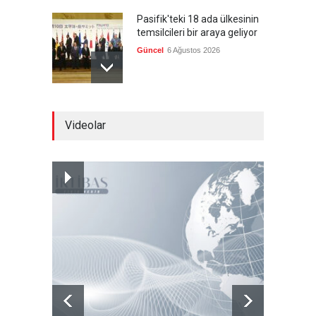
Pasifik'teki 18 ada ülkesinin
temsilcileri bir araya geliyor
Güncel
6 Ağustos 2026
Brezilya, ABD'nin 'saygı
Videolar
göstermesini' bekliyor!
Güncel
6 Ağustos 2026
Japonya, nükleer silah
karşıtlığını teyid etmedi
Güncel
6 Ağustos 2026