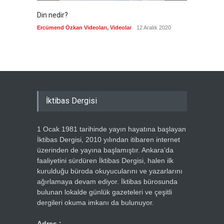
Din nedir?
Vefatı
biyogra
Ercümend Özkan Videoları
,
Videolar
12 Aralık 2020
Ercümen
İktibas Dergisi
1 Ocak 1981 tarihinde yayın hayatına başlayan
İktibas Dergisi, 2010 yılından itibaren internet
üzerinden de yayına başlamıştır. Ankara’da
faaliyetini sürdüren İktibas Dergisi, halen ilk
kurulduğu büroda okuyucularını ve yazarlarını
ağırlamaya devam ediyor. İktibas bürosunda
bulunan lokalde günlük gazeteleri ve çeşitli
dergileri okuma imkanı da bulunuyor.
Adres :