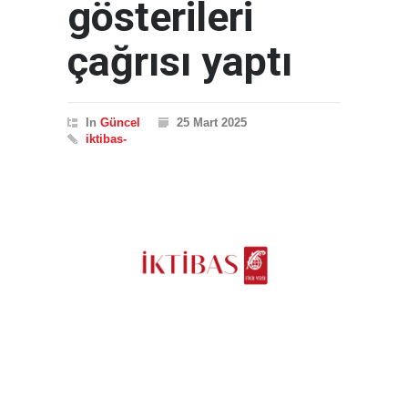
gösterileri
çağrısı yaptı
In
Güncel
25 Mart 2025
iktibas-