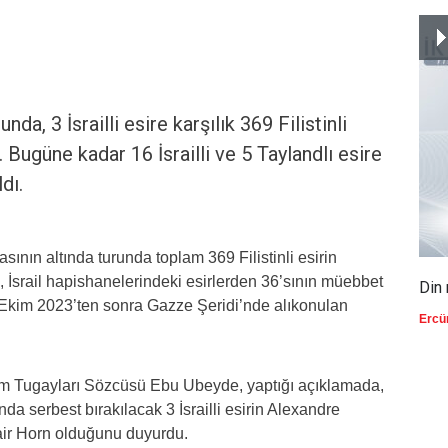
nda, 3 İsrailli esire karşılık 369 Filistinli
i. Bugüne kadar 16 İsrailli ve 5 Taylandlı esire
dı.
sının altında turunda toplam 369 Filistinli esirin
, İsrail hapishanelerindeki esirlerden 36’sının müebbet
Din 
7 Ekim 2023’ten sonra Gazze Şeridi’nde alıkonulan
Ercü
am Tugayları Sözcüsü Ebu Ubeyde, yaptığı açıklamada,
nda serbest bırakılacak 3 İsrailli esirin Alexandre
ir Horn olduğunu duyurdu.