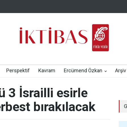
Perspektif
Kavram
Ercümend Özkan
Arşiv
3 İsrailli esirle
erbest bırakılacak
G