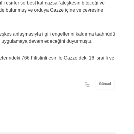
li esirler serbest kalmazsa “ateşkesin biteceği ve
dinde bulunmuş ve orduya Gazze içine ve çevresine
.
eşkes anlaşmasıyla ilgili engellerini kaldırma taahhüdü
nı uygulamaya devam edeceğini duyurmuştu.
lerindeki 766 Filistinli esir ile Gazze’deki 16 İsrailli ve
Güncel