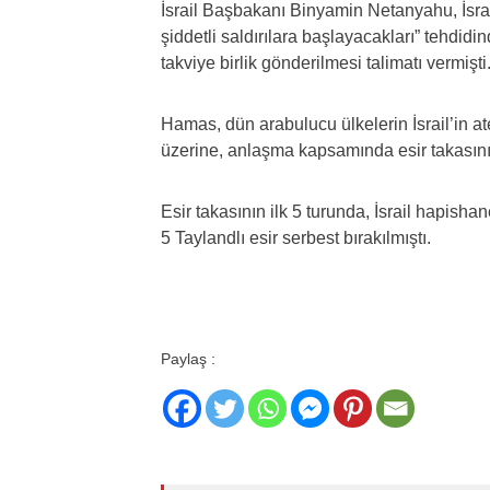
İsrail Başbakanı Binyamin Netanyahu, İsrail
şiddetli saldırılara başlayacakları” tehdi
takviye birlik gönderilmesi talimatı vermişti
Hamas, dün arabulucu ülkelerin İsrail’in at
üzerine, anlaşma kapsamında esir takası
Esir takasının ilk 5 turunda, İsrail hapishane
5 Taylandlı esir serbest bırakılmıştı.
Paylaş :