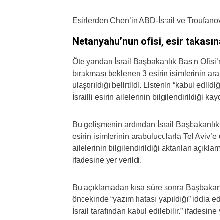
Esirlerden Chen’in ABD-İsrail ve Troufanov’
Netanyahu’nun ofisi, esir takasına
Öte yandan İsrail Başbakanlık Basın Ofisi’
bırakması beklenen 3 esirin isimlerinin ara
ulaştırıldığı belirtildi. Listenin “kabul edil
İsrailli esirin ailelerinin bilgilendirildiği kay
Bu gelişmenin ardından İsrail Başbakanlık O
esirin isimlerinin arabulucularla Tel Aviv’e ul
ailelerinin bilgilendirildiği aktarılan açıklam
ifadesine yer verildi.
Bu açıklamadan kısa süre sonra Başbakanlı
öncekinde “yazım hatası yapıldığı” iddia edild
İsrail tarafından kabul edilebilir.” ifadesine