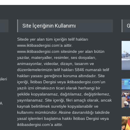
Site İçeriğinin Kullanımı
G
Sitede yer alan tüm içeriğin telif hakları
www.iktibasdergisi.com’a aittir.
www.iktibasdergisi.com sitesinde yer alan bütün
yazılar, materyaller, resimler, ses dosyaları,
animasyonlar, videolar, dizayn, tasarım ve
düzenlemelerimizin telif hakları 5846 numaralı telif
hakları yasası gereğince koruma altındadır. Site
leri
içeriği, İktibas Dergisi veya iktibasdergisi.com’un
yazılı izni olmaksızın ticari olarak herhangi bir
şekilde kopyalanamaz, dağıtılamaz, değiştirilemez,
yayınlanamaz. Site içeriği, fikri amaçlı olarak, ancak
RA
kaynak belirtilmek suretiyle kopyalanabilir ve
kullanımı mümkündür. Aksine davranıldığı takdirde
yasal işlemleri başlatma hakkı İktibas Dergisi veya
iktibasdergisi.com’a aittir.