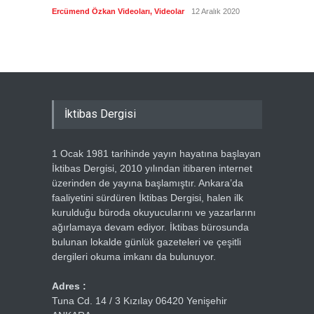
biyogra
Ercümend Özkan Videoları
,
Videolar
12 Aralık 2020
Ercümen
İktibas Dergisi
1 Ocak 1981 tarihinde yayın hayatına başlayan
İktibas Dergisi, 2010 yılından itibaren internet
üzerinden de yayına başlamıştır. Ankara’da
faaliyetini sürdüren İktibas Dergisi, halen ilk
kurulduğu büroda okuyucularını ve yazarlarını
ağırlamaya devam ediyor. İktibas bürosunda
bulunan lokalde günlük gazeteleri ve çeşitli
dergileri okuma imkanı da bulunuyor.
Adres :
Tuna Cd. 14 / 3 Kızılay 06420 Yenişehir