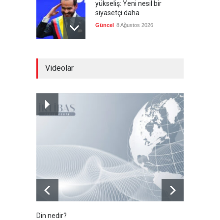
yükseliş: Yeni nesil bir
siyasetçi daha
Güncel
8 Ağustos 2026
Infantino'ya Avrupa'dan
Videolar
istifa baskısı
Güncel
8 Ağustos 2026
Kolombiya, solcu Petro'nun
yerine aşırı sağcı Espriella'yı
getirdi
Güncel
8 Ağustos 2026
Din nedir?
Vefatı