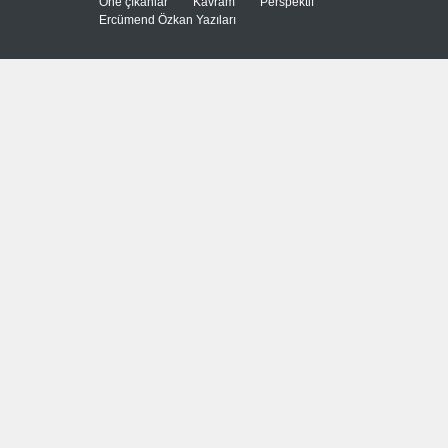
Öne çıkanlar
Kavram
Perspektif
Ercümend Özkan Yazıları
Libya'da rafineriye İHA
saldırısı
--
8 Ağustos 2026
Bölge İnsanını "Namaz Kılan
ABD Askeri" Yapma Paktı
Güncel
,
Şükrü Hüseyinoğlu
,
YAZARLAR
8 Ağustos 2026
Avrupa Birliği toparlanmaya
çalışıyor
Güncel
8 Ağustos 2026