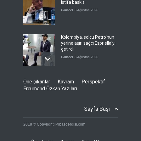
istifa baskısı
Güncel
8 Ağustos 2026
Kolombiya, solcu Petro'nun
yerine aşırı sağcı Espriella'yı
getirdi
Güncel
8 Ağustos 2026
İslam İşbirliği Teşkilatı,
Öne çıkanlar
Kavram
Perspektif
Mekke Anlaşmasını övdü
Ercümend Özkan Yazıları
Güncel
8 Ağustos 2026
Sayfa Başı
Brezilya, ABD'ye karşı
2018 © Copyright iktibasdergisi.com
Meksika'yı yanına çekmeye
çalışıyor
Güncel
8 Ağustos 2026