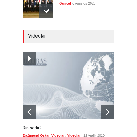
Güncel
6 Ağustos 2026
Brezilya, ABD'nin 'saygı
Videolar
göstermesini' bekliyor!
Güncel
6 Ağustos 2026
Japonya, nükleer silah
karşıtlığını teyid etmedi
Güncel
6 Ağustos 2026
Din nedir?
Vefatı
biyogra
Ercümend Özkan Videoları
,
Videolar
12 Aralık 2020