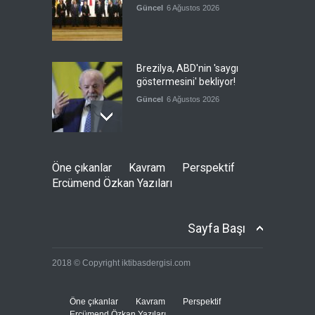
Güncel
6 Ağustos 2026
Brezilya, ABD'nin 'saygı
göstermesini' bekliyor!
Güncel
6 Ağustos 2026
Japonya, nükleer silah
Öne çıkanlar
Kavram
Perspektif
karşıtlığını teyid etmedi
Ercümend Özkan Yazıları
Güncel
6 Ağustos 2026
Sayfa Başı
FIFA yönetimi kriz
2018 © Copyright iktibasdergisi.com
toplantısını Fas'ta yaptı
Güncel
6 Ağustos 2026
Öne çıkanlar
Kavram
Perspektif
Ercümend Özkan Yazıları