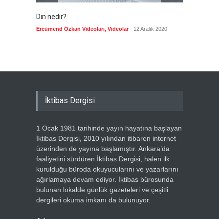
Din nedir?
Vefatı
biyogra
Ercümend Özkan Videoları
,
Videolar
12 Aralık 2020
Ercümen
İktibas Dergisi
1 Ocak 1981 tarihinde yayın hayatına başlayan
İktibas Dergisi, 2010 yılından itibaren internet
üzerinden de yayına başlamıştır. Ankara’da
faaliyetini sürdüren İktibas Dergisi, halen ilk
kurulduğu büroda okuyucularını ve yazarlarını
ağırlamaya devam ediyor. İktibas bürosunda
bulunan lokalde günlük gazeteleri ve çeşitli
dergileri okuma imkanı da bulunuyor.