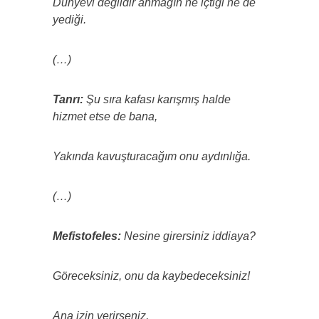
Dünyevi değildir ahmağın ne içtiği ne de
yediği.
(…)
Tanrı:
Şu sıra kafası karışmış halde
hizmet etse de bana,
Yakında kavuşturacağım onu aydınlığa.
(…)
Mefistofeles:
Nesine girersiniz iddiaya?
Göreceksiniz, onu da kaybedeceksiniz!
Ana izin verirseniz,