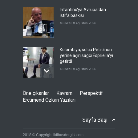
Infantino'ya Avrupa'dan
istifa baskısı
Güncel
8 Ağustos 2026
Kolombiya, solcu Petro'nun
yerine aşırı sağcı Espriella'yı
getirdi
Güncel
8 Ağustos 2026
İslam İşbirliği Teşkilatı,
Öne çıkanlar
Kavram
Perspektif
Mekke Anlaşmasını övdü
Ercümend Özkan Yazıları
Güncel
8 Ağustos 2026
Sayfa Başı
Brezilya, ABD'ye karşı
2018 © Copyright iktibasdergisi.com
Meksika'yı yanına çekmeye