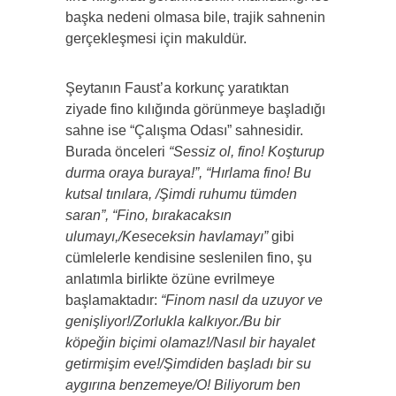
başka nedeni olmasa bile, trajik sahnenin
gerçekleşmesi için makuldür.
Şeytanın Faust’a korkunç yaratıktan
ziyade fino kılığında görünmeye başladığı
sahne ise “Çalışma Odası” sahnesidir.
Burada önceleri
“Sessiz ol, fino! Koşturup
durma oraya buraya!”, “Hırlama fino! Bu
kutsal tınılara, /Şimdi ruhumu tümden
saran”, “Fino, bırakacaksın
ulumayı,/Keseceksin havlamayı”
gibi
cümlelerle kendisine seslenilen fino, şu
anlatımla birlikte özüne evrilmeye
başlamaktadır:
“Finom nasıl da uzuyor ve
genişliyor!/Zorlukla kalkıyor./Bu bir
köpeğin biçimi olamaz!/Nasıl bir hayalet
getirmişim eve!/Şimdiden başladı bir su
aygırına benzemeye/O! Biliyorum ben