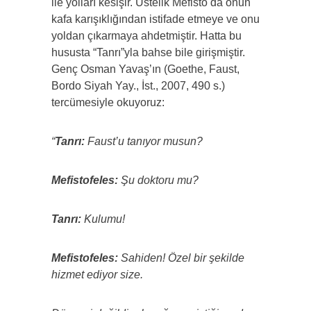
ile yolları kesişir. Üstelik Mefisto da onun
kafa karışıklığından istifade etmeye ve onu
yoldan çıkarmaya ahdetmiştir. Hatta bu
hususta “Tanrı”yla bahse bile girişmiştir.
Genç Osman Yavaş’ın (Goethe, Faust,
Bordo Siyah Yay., İst., 2007, 490 s.)
tercümesiyle okuyoruz:
“
Tanrı:
Faust’u tanıyor musun?
Mefistofeles:
Şu doktoru mu?
Tanrı:
Kulumu!
Mefistofeles:
Sahiden! Özel bir şekilde
hizmet ediyor size.