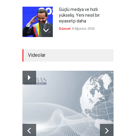
Güçlü medya ve hızlı
yükseliş: Yeni nesil bir
siyasetçi daha
Güncel
8 Ağustos 2026
Infantino'ya Avrupa'dan
Videolar
istifa baskısı
Güncel
8 Ağustos 2026
Kolombiya, solcu Petro'nun
yerine aşırı sağcı Espriella'yı
getirdi
Güncel
8 Ağustos 2026