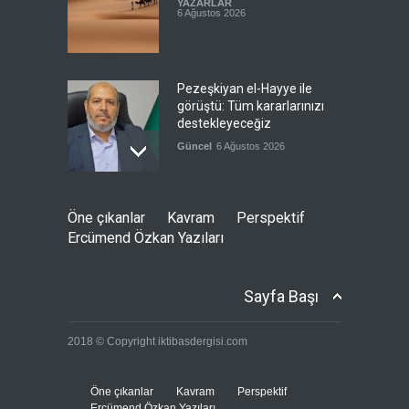
YAZARLAR
6 Ağustos 2026
Pezeşkiyan el-Hayye ile
görüştü: Tüm kararlarınızı
destekleyeceğiz
Güncel
6 Ağustos 2026
İsrail şirketi Volkswagen
Öne çıkanlar
Kavram
Perspektif
fabrikasında silah üretecek
Ercümend Özkan Yazıları
Güncel
6 Ağustos 2026
Sayfa Başı
Pentagon'un Güney Kore'de
2018 © Copyright iktibasdergisi.com
gerçek mühimmatla
tatbikatı
--
6 Ağustos 2026
Öne çıkanlar
Kavram
Perspektif
Ercümend Özkan Yazıları