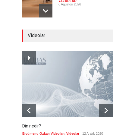
YAZARLAR
6 Ağustos 2026
Pezeşkiyan el-Hayye ile
Videolar
görüştü: Tüm kararlarınızı
destekleyeceğiz
Güncel
6 Ağustos 2026
İsrail şirketi Volkswagen
fabrikasında silah üretecek
Güncel
6 Ağustos 2026
Din nedir?
Vefatı
biyogra
Ercümend Özkan Videoları
,
Videolar
12 Aralık 2020