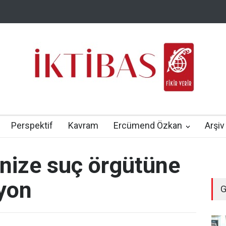
Perspektif
Kavram
Ercümend Özkan
Arşiv
nize suç örgütüne
yon
G