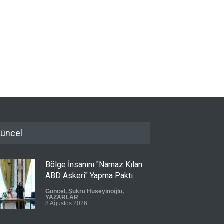
üncel
Bölge İnsanını "Namaz Kılan
ABD Askeri" Yapma Paktı
Güncel
,
Şükrü Hüseyinoğlu
,
YAZARLAR
8 Ağustos 2026