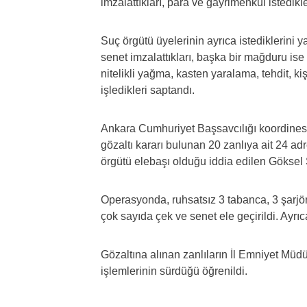
imzalattıkları, para ve gayrimenkul istedikle
Suç örgütü üyelerinin ayrıca istediklerini ya
senet imzalattıkları, başka bir mağduru ise
nitelikli yağma, kasten yaralama, tehdit, ki
işledikleri saptandı.
Ankara Cumhuriyet Başsavcılığı koordine
gözaltı kararı bulunan 20 zanlıya ait 24 a
örgütü elebaşı olduğu iddia edilen Göksel 
Operasyonda, ruhsatsız 3 tabanca, 3 şarjör
çok sayıda çek ve senet ele geçirildi. Ayrı
Gözaltına alınan zanlıların İl Emniyet Mü
işlemlerinin sürdüğü öğrenildi.