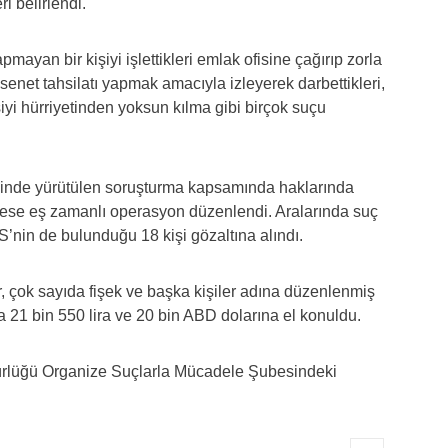
ri belirlendi.
pmayan bir kişiyi işlettikleri emlak ofisine çağırıp zorla
 senet tahsilatı yapmak amacıyla izleyerek darbettikleri,
şiyi hürriyetinden yoksun kılma gibi birçok suçu
sinde yürütülen soruşturma kapsamında haklarında
drese eş zamanlı operasyon düzenlendi. Aralarında suç
S’nin de bulunduğu 18 kişi gözaltına alındı.
, çok sayıda fişek ve başka kişiler adına düzenlenmiş
ca 21 bin 550 lira ve 20 bin ABD dolarına el konuldu.
dürlüğü Organize Suçlarla Mücadele Şubesindeki