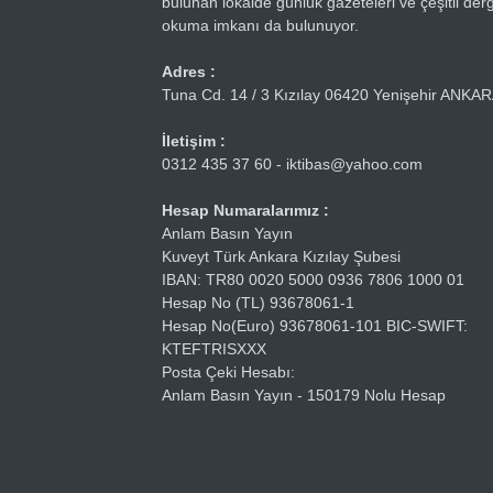
bulunan lokalde günlük gazeteleri ve çeşitli dergi
okuma imkanı da bulunuyor.
Adres :
Tuna Cd. 14 / 3 Kızılay 06420 Yenişehir ANKA
İletişim :
0312 435 37 60 - iktibas@yahoo.com
Hesap Numaralarımız :
Anlam Basın Yayın
Kuveyt Türk Ankara Kızılay Şubesi
IBAN: TR80 0020 5000 0936 7806 1000 01
Hesap No (TL) 93678061-1
Hesap No(Euro) 93678061-101 BIC-SWIFT:
KTEFTRISXXX
Posta Çeki Hesabı:
Anlam Basın Yayın - 150179 Nolu Hesap