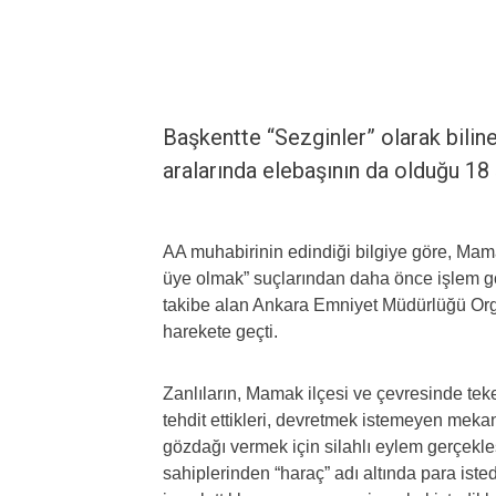
Başkentte “Sezginler” olarak bili
aralarında elebaşının da olduğu 18 
AA muhabirinin edindiği bilgiye göre, Mam
üye olmak” suçlarından daha önce işlem gö
takibe alan Ankara Emniyet Müdürlüğü Or
harekete geçti.
Zanlıların, Mamak ilçesi ve çevresinde teke
tehdit ettikleri, devretmek istemeyen mek
gözdağı vermek için silahlı eylem gerçekleş
sahiplerinden “haraç” adı altında para istedi