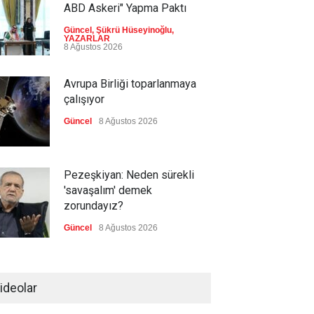
ABD Askeri" Yapma Paktı
Güncel
,
Şükrü Hüseyinoğlu
,
YAZARLAR
8 Ağustos 2026
Avrupa Birliği toparlanmaya
çalışıyor
Güncel
8 Ağustos 2026
Pezeşkiyan: Neden sürekli
'savaşalım' demek
zorundayız?
Güncel
8 Ağustos 2026
Pentagon, ABD halkına UFO
görüntüleri yayınladı!
ideolar
Güncel
8 Ağustos 2026