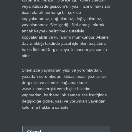
koruma altındadır. Site içeriği, İktibas Dergisi
veya iktibasdergisi.com’un yazılı izni olmaksızın
ticari olarak herhangi bir şekilde
kopyalanamaz, dağıtılamaz, değiştirilemez,
yayınlanamaz. Site içeriği, fikri amaçlı olarak,
ancak kaynak belirtilmek suretiyle
kopyalanabilir ve kullanımı mümkündür. Aksine
davranıldığı takdirde yasal işlemleri başlatma
hakkı İktibas Dergisi veya iktibasdergisi.com’a
aittir.
Sitemizde yayınlanan yazı ve yorumlardan,
yazarları sorumludur. İktibas imzalı yazılar ise
dergimizi ve sitemizi bağlamaktadır.
www.iktibasdergisi.com hiçbir bildirim
yapmadan, herhangi bir zaman site içeriğinde
değişikliğe gitme, yazı ve yorumları yayından
kaldırma hakkına sahiptir.