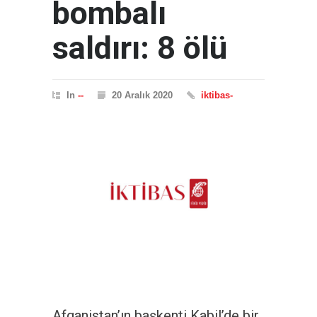
bombalı
saldırı: 8 ölü
In
--
20 Aralık 2020
iktibas-
Afganistan’ın başkenti Kabil’de bir