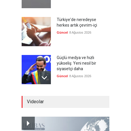
Türkiye'de neredeyse
herkes artık çevrim-içi
Güncel
8 Ağustos 2026
Güçlü medya ve hızlı
yükseliş: Yeni nesil bir
siyasetçi daha
Güncel
8 Ağustos 2026
Infantino'ya Avrupa'dan
Videolar
istifa baskısı
Güncel
8 Ağustos 2026