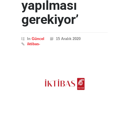
yapılması
gerekiyor’
In
Güncel
15 Aralık 2020
iktibas-