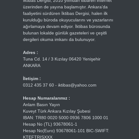
İktibas Dergisi, 2010 yılından itibaren internet
üzerinden de yayına başlamıştır. Ankara’da
faaliyetini sürdüren İktibas Dergisi, halen ilk
kurulduğu büroda okuyucularını ve yazarlarını
ağırlamaya devam ediyor. İktibas bürosunda
bulunan lokalde günlük gazeteleri ve çeşitli
dergileri okuma imkanı da bulunuyor.
Adres :
Tuna Cd. 14 / 3 Kızılay 06420 Yenişehir
ANKARA
İletişim :
0312 435 37 60 - iktibas@yahoo.com
Hesap Numaralarımız :
Anlam Basın Yayın
Kuveyt Türk Ankara Kızılay Şubesi
IBAN: TR80 0020 5000 0936 7806 1000 01
Hesap No (TL) 93678061-1
Hesap No(Euro) 93678061-101 BIC-SWIFT:
KTEFTRISXXX