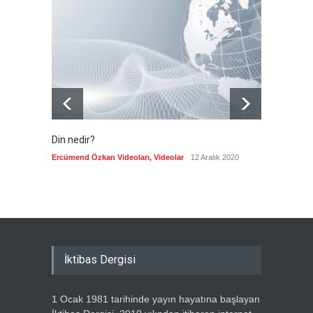
Kolombiya, solcu Petro'nun
yerine aşırı sağcı Espriella'yı
getirdi
Güncel
8 Ağustos 2026
Din nedir?
Vefatı
biyogra
Ercümend Özkan Videoları
,
Videolar
12 Aralık 2020
Ercümen
İktibas Dergisi
1 Ocak 1981 tarihinde yayın hayatına başlayan