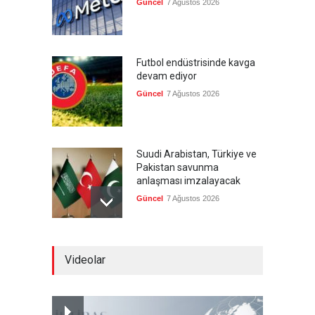
Güncel
7 Ağustos 2026
Futbol endüstrisinde kavga
devam ediyor
Güncel
7 Ağustos 2026
Suudi Arabistan, Türkiye ve
Pakistan savunma
anlaşması imzalayacak
Güncel
7 Ağustos 2026
Devrik Yemen hükümeti ağır
Videolar
kayıp verdi
--
7 Ağustos 2026