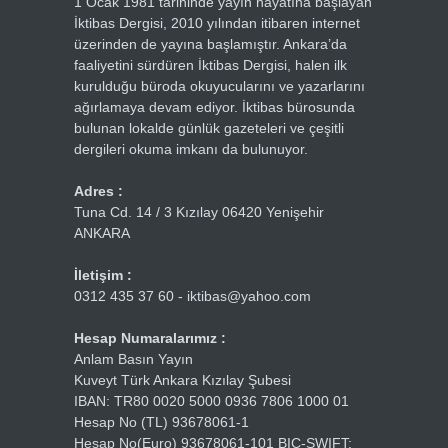
1 Ocak 1981 tarihinde yayın hayatına başlayan
İktibas Dergisi, 2010 yılından itibaren internet
üzerinden de yayına başlamıştır. Ankara’da
faaliyetini sürdüren İktibas Dergisi, halen ilk
kurulduğu büroda okuyucularını ve yazarlarını
ağırlamaya devam ediyor. İktibas bürosunda
bulunan lokalde günlük gazeteleri ve çeşitli
dergileri okuma imkanı da bulunuyor.
Adres :
Tuna Cd. 14 / 3 Kızılay 06420 Yenişehir
ANKARA
İletişim :
0312 435 37 60 - iktibas@yahoo.com
Hesap Numaralarımız :
Anlam Basın Yayın
Kuveyt Türk Ankara Kızılay Şubesi
IBAN: TR80 0020 5000 0936 7806 1000 01
Hesap No (TL) 93678061-1
Hesap No(Euro) 93678061-101 BIC-SWIFT: