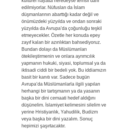
kültürel hayatta neredeyse temsil dahi
edilmiyorlar. Nüfusları da İslam
düşmanlarının abarttığı kadar değil ve
önümüzdeki yüzyılda ve ondan sonraki
yüzyılda da Avrupa’da çoğunluğu teşkil
etmeyecekler. Özetle her konuda epey
zayıf kalan bir azınlıktan bahsediyoruz.
Bundan dolayı da Müslümanları
ötekileştirmenin ve onlara ayrımcılık
yapmanın hukuki, siyasi, toplumsal ya da
iktisadi ciddi bir bedeli yok. Bu iddiamızın
basit bir kanıtı var. Sadece bugün
Avrupa’da Müslümanlarla ilgili yapılan
herhangi bir tartışmanın ya da yasanın
başka bir dini cemaati hedef aldığını
düşünelim. İslamiyet kelimesini silelim ve
yerine Hristiyanlık, Yahudilik, Budizm
veya başka bir dini yazalım. Sonuç
hepimizi şaşırtacaktır.