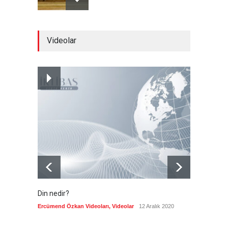
Brezilya, ABD'nin 'saygı
Videolar
göstermesini' bekliyor!
Güncel
6 Ağustos 2026
Japonya, nükleer silah
karşıtlığını teyid etmedi
Güncel
6 Ağustos 2026
Din nedir?
Vefatı
biyogra
Ercümend Özkan Videoları
,
Videolar
12 Aralık 2020
Ercümen