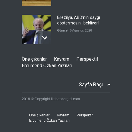
Brezilya, ABD'nin 'saygı
göstermesini' bekliyor!
Güncel
6 Ağustos 2026
Japonya, nükleer silah
Öne çıkanlar
Kavram
Perspektif
karşıtlığını teyid etmedi
Ercümend Özkan Yazıları
Güncel
6 Ağustos 2026
Sayfa Başı
FIFA yönetimi kriz
2018 © Copyright iktibasdergisi.com
toplantısını Fas'ta yaptı
Güncel
6 Ağustos 2026
Öne çıkanlar
Kavram
Perspektif
Ercümend Özkan Yazıları