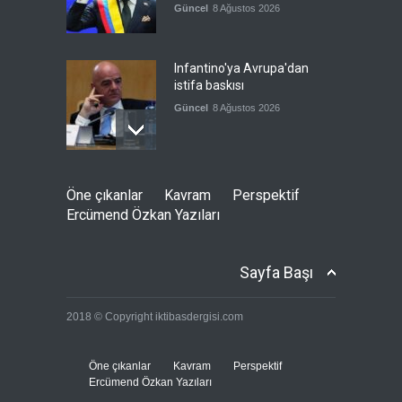
Güncel
8 Ağustos 2026
Infantino'ya Avrupa'dan
istifa baskısı
Güncel
8 Ağustos 2026
Kolombiya, solcu Petro'nun
Öne çıkanlar
Kavram
Perspektif
yerine aşırı sağcı Espriella'yı
Ercümend Özkan Yazıları
getirdi
Güncel
8 Ağustos 2026
Sayfa Başı
İslam İşbirliği Teşkilatı,
2018 © Copyright iktibasdergisi.com
Mekke Anlaşmasını övdü
Güncel
8 Ağustos 2026
Öne çıkanlar
Kavram
Perspektif
Ercümend Özkan Yazıları