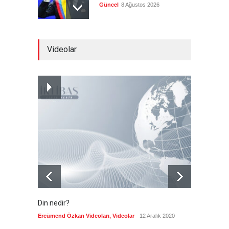
Güncel
8 Ağustos 2026
Infantino'ya Avrupa'dan
Videolar
istifa baskısı
Güncel
8 Ağustos 2026
Kolombiya, solcu Petro'nun
yerine aşırı sağcı Espriella'yı
getirdi
Güncel
8 Ağustos 2026
Din nedir?
Vefatı
biyogra
Ercümend Özkan Videoları
,
Videolar
12 Aralık 2020
Ercümen