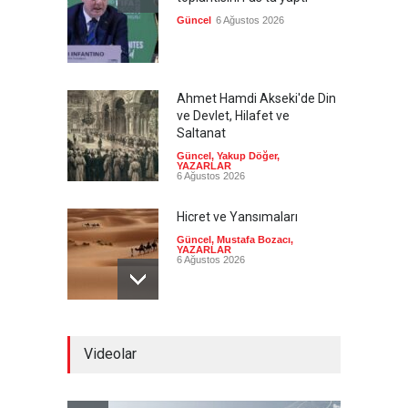
Güncel
6 Ağustos 2026
Ahmet Hamdi Akseki'de Din
ve Devlet, Hilafet ve
Saltanat
Güncel
,
Yakup Döğer
,
YAZARLAR
6 Ağustos 2026
Hicret ve Yansımaları
Güncel
,
Mustafa Bozacı
,
YAZARLAR
6 Ağustos 2026
Pezeşkiyan el-Hayye ile
Videolar
görüştü: Tüm kararlarınızı
destekleyeceğiz
Güncel
6 Ağustos 2026