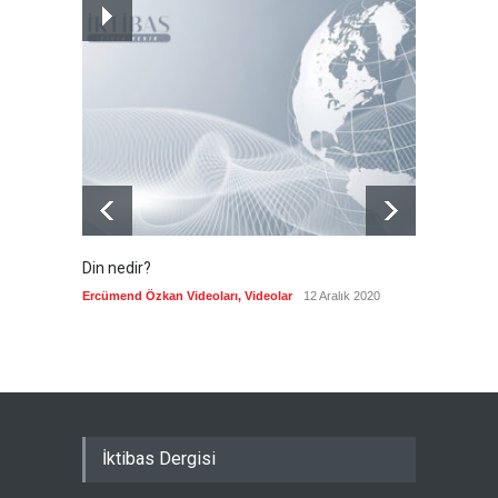
İsrail şirketi Volkswagen
fabrikasında silah üretecek
Güncel
6 Ağustos 2026
Din nedir?
Vefatı
biyogra
Ercümend Özkan Videoları
,
Videolar
12 Aralık 2020
Ercümen
İktibas Dergisi