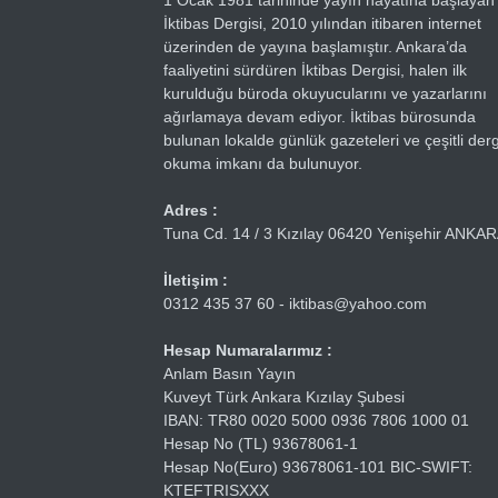
1 Ocak 1981 tarihinde yayın hayatına başlayan
İktibas Dergisi, 2010 yılından itibaren internet
üzerinden de yayına başlamıştır. Ankara’da
faaliyetini sürdüren İktibas Dergisi, halen ilk
kurulduğu büroda okuyucularını ve yazarlarını
ağırlamaya devam ediyor. İktibas bürosunda
bulunan lokalde günlük gazeteleri ve çeşitli dergi
okuma imkanı da bulunuyor.
Adres :
Tuna Cd. 14 / 3 Kızılay 06420 Yenişehir ANKA
İletişim :
0312 435 37 60 - iktibas@yahoo.com
Hesap Numaralarımız :
Anlam Basın Yayın
Kuveyt Türk Ankara Kızılay Şubesi
IBAN: TR80 0020 5000 0936 7806 1000 01
Hesap No (TL) 93678061-1
Hesap No(Euro) 93678061-101 BIC-SWIFT:
KTEFTRISXXX