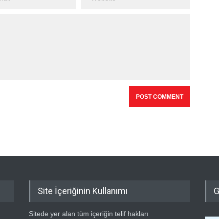
Site İçeriğinin Kullanımı
G
Sitede yer alan tüm içeriğin telif hakları