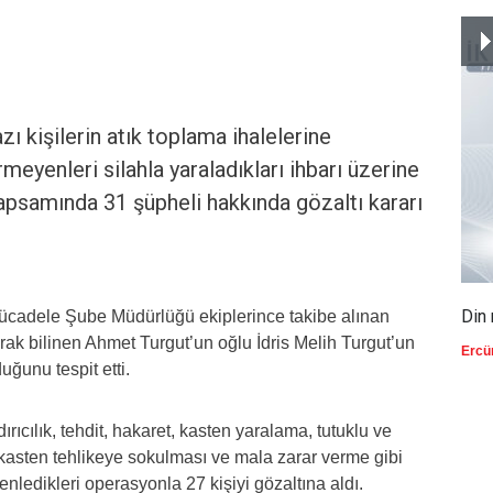
ı kişilerin atık toplama ihalelerine
rmeyenleri silahla yaraladıkları ihbarı üzerine
apsamında 31 şüpheli hakkında gözaltı kararı
Din 
ücadele Şube Müdürlüğü ekiplerince takibe alınan
ak bilinen Ahmet Turgut’un oğlu İdris Melih Turgut’un
Ercü
uğunu tespit etti.
dırıcılık, tehdit, hakaret, kasten yaralama, tutuklu ve
kasten tehlikeye sokulması ve mala zarar verme gibi
zenledikleri operasyonla 27 kişiyi gözaltına aldı.