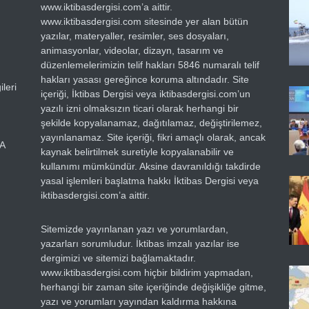
www.iktibasdergisi.com’a aittir.
www.iktibasdergisi.com sitesinde yer alan bütün
yazılar, materyaller, resimler, ses dosyaları,
animasyonlar, videolar, dizayn, tasarım ve
düzenlemelerimizin telif hakları 5846 numaralı telif
hakları yasası gereğince koruma altındadır. Site
leri
içeriği, İktibas Dergisi veya iktibasdergisi.com’un
yazılı izni olmaksızın ticari olarak herhangi bir
şekilde kopyalanamaz, dağıtılamaz, değiştirilemez,
yayınlanamaz. Site içeriği, fikri amaçlı olarak, ancak
RA
kaynak belirtilmek suretiyle kopyalanabilir ve
kullanımı mümkündür. Aksine davranıldığı takdirde
yasal işlemleri başlatma hakkı İktibas Dergisi veya
iktibasdergisi.com’a aittir.
Sitemizde yayınlanan yazı ve yorumlardan,
yazarları sorumludur. İktibas imzalı yazılar ise
dergimizi ve sitemizi bağlamaktadır.
www.iktibasdergisi.com hiçbir bildirim yapmadan,
herhangi bir zaman site içeriğinde değişikliğe gitme,
yazı ve yorumları yayından kaldırma hakkına