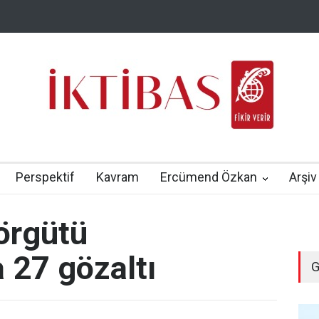
Perspektif
Kavram
Ercümend Özkan
Arşiv
örgütü
 27 gözaltı
G