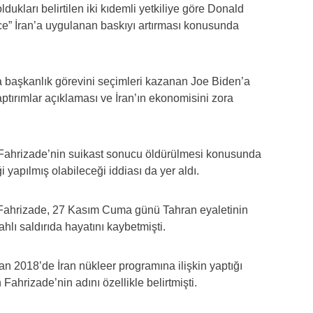
ukları belirtilen iki kıdemli yetkiliye göre Donald
e” İran’a uygulanan baskıyı artırması konusunda
 başkanlık görevini seçimleri kazanan Joe Biden’a
tırımlar açıklaması ve İran’ın ekonomisini zora
n Fahrizade’nin suikast sonucu öldürülmesi konusunda
iği yapılmış olabileceği iddiası da yer aldı.
en Fahrizade, 27 Kasım Cuma günü Tahran eyaletinin
lı saldırıda hayatını kaybetmişti.
n 2018’de İran nükleer programına ilişkin yaptığı
ahrizade’nin adını özellikle belirtmişti.