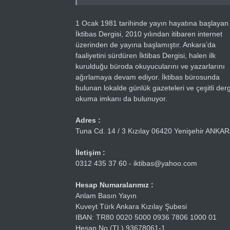
1 Ocak 1981 tarihinde yayın hayatına başlayan
İktibas Dergisi, 2010 yılından itibaren internet
üzerinden de yayına başlamıştır. Ankara’da
faaliyetini sürdüren İktibas Dergisi, halen ilk
kurulduğu büroda okuyucularını ve yazarlarını
ağırlamaya devam ediyor. İktibas bürosunda
bulunan lokalde günlük gazeteleri ve çeşitli dergi
okuma imkanı da bulunuyor.
Adres :
Tuna Cd. 14 / 3 Kızılay 06420 Yenişehir ANKA
İletişim :
0312 435 37 60 - iktibas@yahoo.com
Hesap Numaralarımız :
Anlam Basın Yayın
Kuveyt Türk Ankara Kızılay Şubesi
IBAN: TR80 0020 5000 0936 7806 1000 01
Hesap No (TL) 93678061-1