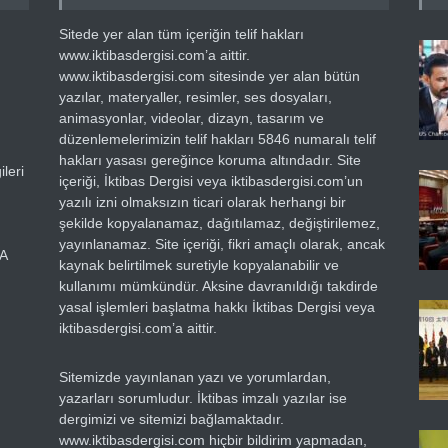
Sitede yer alan tüm içeriğin telif hakları
www.iktibasdergisi.com’a aittir.
www.iktibasdergisi.com sitesinde yer alan bütün
yazılar, materyaller, resimler, ses dosyaları,
animasyonlar, videolar, dizayn, tasarım ve
düzenlemelerimizin telif hakları 5846 numaralı telif
hakları yasası gereğince koruma altındadır. Site
leri
içeriği, İktibas Dergisi veya iktibasdergisi.com’un
yazılı izni olmaksızın ticari olarak herhangi bir
şekilde kopyalanamaz, dağıtılamaz, değiştirilemez,
yayınlanamaz. Site içeriği, fikri amaçlı olarak, ancak
RA
kaynak belirtilmek suretiyle kopyalanabilir ve
kullanımı mümkündür. Aksine davranıldığı takdirde
yasal işlemleri başlatma hakkı İktibas Dergisi veya
iktibasdergisi.com’a aittir.
Sitemizde yayınlanan yazı ve yorumlardan,
yazarları sorumludur. İktibas imzalı yazılar ise
dergimizi ve sitemizi bağlamaktadır.
www.iktibasdergisi.com hiçbir bildirim yapmadan,