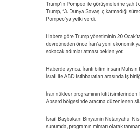
Trump’ın Pompeo ile görüşmelerine şahit old
Trump, “3. Dünya Savaşı çıkarmadığı sürec
Pompeo’ya yetki verdi.
Habere göre Trump yönetiminin 20 Ocak’ta
devretmeden önce İran’a yeni ekonomik yap
sokacak adımlar atması bekleniyor.
Haberde ayrıca, İranlı bilim insanı Muhsi
İsrail ile ABD istihbaratları arasında iş birl
İran nükleer programının kilit isimlerind
Abserd bölgesinde aracına düzenlenen silah
İsrail Başbakanı Binyamin Netanyahu, Nisa
sunumda, programın mimarı olarak tanınan F