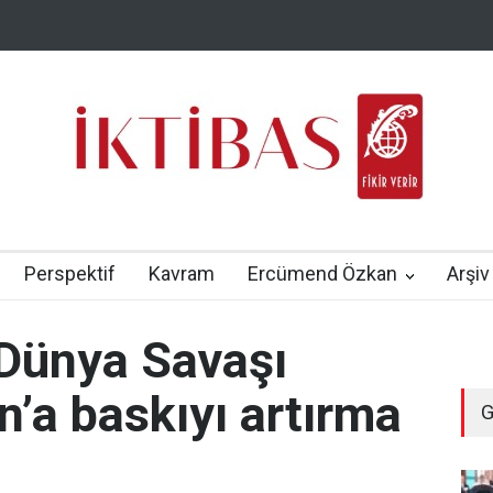
Perspektif
Kavram
Ercümend Özkan
Arşiv
 Dünya Savaşı
n’a baskıyı artırma
G