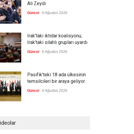
Ali Zeydi
Güncel
6 Ağustos 2026
Irak'taki iktidar koalisyonu,
Irak'taki silahlı grupları uyardı
Güncel
6 Ağustos 2026
Pasifik'teki 18 ada ülkesinin
temsilcileri bir araya geliyor
Güncel
6 Ağustos 2026
Brezilya, ABD'nin 'saygı
göstermesini' bekliyor!
ideolar
Güncel
6 Ağustos 2026