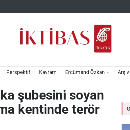
Perspektif
Kavram
Ercümend Özkan
Arşiv
nka şubesini soyan
uma kentinde terör
G