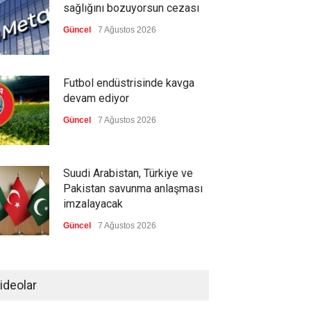
sağlığını bozuyorsun cezası
Güncel
7 Ağustos 2026
Futbol endüstrisinde kavga
devam ediyor
Güncel
7 Ağustos 2026
Suudi Arabistan, Türkiye ve
Pakistan savunma anlaşması
imzalayacak
Güncel
7 Ağustos 2026
Devrik Yemen hükümeti ağır
kayıp verdi
ideolar
--
7 Ağustos 2026