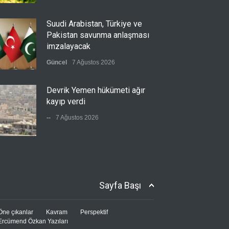
Suudi Arabistan, Türkiye ve
Pakistan savunma anlaşması
imzalayacak
Güncel
7 Ağustos 2026
Devrik Yemen hükümeti ağır
kayıp verdi
--
7 Ağustos 2026
İsrail'in tehdidi sonrası ABD,
yakıt ikmal uçaklarını geri
çekmeye başladı
Sayfa Başı
Güncel
7 Ağustos 2026
Öne çıkanlar
Kavram
Perspektif
Ercümend Özkan Yazıları
Bolat: ABD ile birlikte