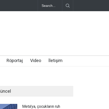
Röportaj
Video
İletişim
üncel
Meta'ya, çocukların ruh