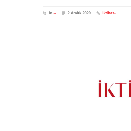
In
--
2 Aralık 2020
iktibas-