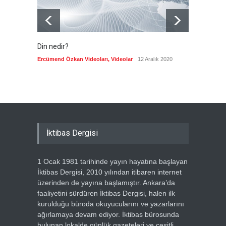
Din nedir?
Vefatı
biyogra
Ercümend Özkan Videoları
,
Videolar
12 Aralık 2020
Ercümen
İktibas Dergisi
1 Ocak 1981 tarihinde yayın hayatına başlayan
İktibas Dergisi, 2010 yılından itibaren internet
üzerinden de yayına başlamıştır. Ankara’da
faaliyetini sürdüren İktibas Dergisi, halen ilk
kurulduğu büroda okuyucularını ve yazarlarını
ağırlamaya devam ediyor. İktibas bürosunda
bulunan lokalde günlük gazeteleri ve çeşitli