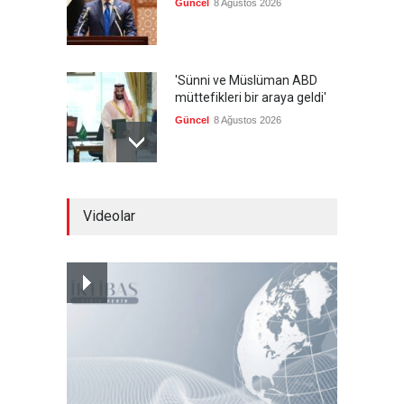
Güncel
8 Ağustos 2026
'Sünni ve Müslüman ABD
müttefikleri bir araya geldi'
Güncel
8 Ağustos 2026
Gazze'de hayata tutunmak
Videolar
Güncel
8 Ağustos 2026
İran: Umman ile
mutabakatın genel
çerçevesi neredeyse
şekillendi
Güncel
7 Ağustos 2026