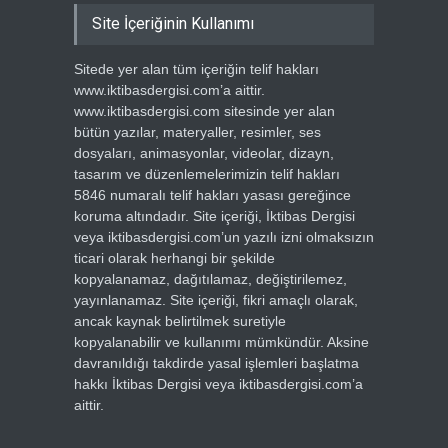
Site İçeriğinin Kullanımı
Sitede yer alan tüm içeriğin telif hakları
www.iktibasdergisi.com’a aittir.
www.iktibasdergisi.com sitesinde yer alan
bütün yazılar, materyaller, resimler, ses
dosyaları, animasyonlar, videolar, dizayn,
tasarım ve düzenlemelerimizin telif hakları
5846 numaralı telif hakları yasası gereğince
koruma altındadır. Site içeriği, İktibas Dergisi
veya iktibasdergisi.com’un yazılı izni olmaksızın
ticari olarak herhangi bir şekilde
kopyalanamaz, dağıtılamaz, değiştirilemez,
yayınlanamaz. Site içeriği, fikri amaçlı olarak,
ancak kaynak belirtilmek suretiyle
kopyalanabilir ve kullanımı mümkündür. Aksine
davranıldığı takdirde yasal işlemleri başlatma
hakkı İktibas Dergisi veya iktibasdergisi.com’a
aittir.