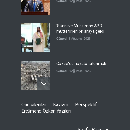
Güncel
8 Ağustos 2026
'Sünni ve Müslüman ABD
müttefikleri bir araya geldi'
Güncel
8 Ağustos 2026
Gazze'de hayata tutunmak
Güncel
8 Ağustos 2026
İran: Umman ile
Öne çıkanlar
Kavram
Perspektif
mutabakatın genel
Ercümend Özkan Yazıları
çerçevesi neredeyse
şekillendi
Güncel
7 Ağustos 2026
Sayfa Başı