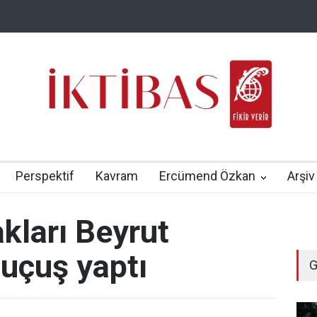
Perspektif
Kavram
Ercümend Özkan
Arşiv
akları Beyrut
 uçuş yaptı
G