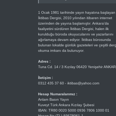
1 Ocak 1981 tarihinde yayın hayatına başlayan
İktibas Dergisi, 2010 yılından itibaren internet
üzerinden de yayına başlamıştır. Ankara’da
faaliyetini sürdüren İktibas Dergisi, halen ilk
kurulduğu büroda okuyucularını ve yazarlarını
ağırlamaya devam ediyor. İktibas bürosunda
bulunan lokalde günlük gazeteleri ve çeşitli dergi
okuma imkanı da bulunuyor.
Adres :
Tuna Cd. 14 / 3 Kızılay 06420 Yenişehir ANKA
İletişim :
0312 435 37 60 - iktibas@yahoo.com
Hesap Numaralarımız :
Anlam Basın Yayın
Kuveyt Türk Ankara Kızılay Şubesi
IBAN: TR80 0020 5000 0936 7806 1000 01
Hesap No (TL) 93678061-1