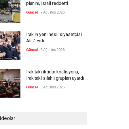
planını, İsrail reddetti
Güncel
7 Ağustos 2026
Irak'ın yeni nesil siyasetçisi:
Ali Zeydi
Güncel
6 Ağustos 2026
Irak'taki iktidar koalisyonu,
Irak'taki silahlı grupları uyardı
Güncel
6 Ağustos 2026
Pasifik'teki 18 ada ülkesinin
temsilcileri bir araya geliyor
ideolar
Güncel
6 Ağustos 2026