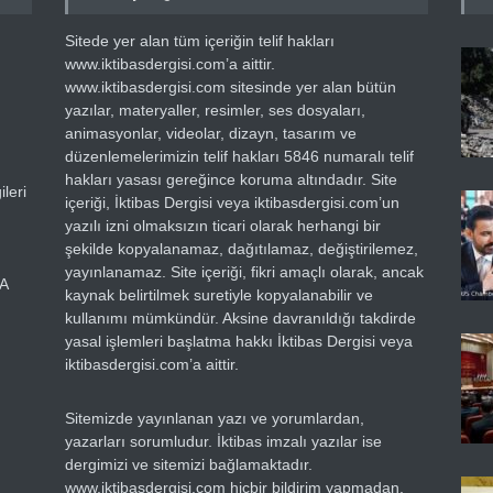
Sitede yer alan tüm içeriğin telif hakları
www.iktibasdergisi.com’a aittir.
www.iktibasdergisi.com sitesinde yer alan bütün
yazılar, materyaller, resimler, ses dosyaları,
animasyonlar, videolar, dizayn, tasarım ve
düzenlemelerimizin telif hakları 5846 numaralı telif
hakları yasası gereğince koruma altındadır. Site
leri
içeriği, İktibas Dergisi veya iktibasdergisi.com’un
yazılı izni olmaksızın ticari olarak herhangi bir
şekilde kopyalanamaz, dağıtılamaz, değiştirilemez,
yayınlanamaz. Site içeriği, fikri amaçlı olarak, ancak
RA
kaynak belirtilmek suretiyle kopyalanabilir ve
kullanımı mümkündür. Aksine davranıldığı takdirde
yasal işlemleri başlatma hakkı İktibas Dergisi veya
iktibasdergisi.com’a aittir.
Sitemizde yayınlanan yazı ve yorumlardan,
yazarları sorumludur. İktibas imzalı yazılar ise
dergimizi ve sitemizi bağlamaktadır.
www.iktibasdergisi.com hiçbir bildirim yapmadan,