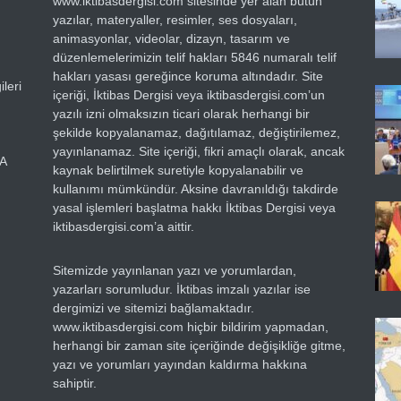
www.iktibasdergisi.com sitesinde yer alan bütün
yazılar, materyaller, resimler, ses dosyaları,
animasyonlar, videolar, dizayn, tasarım ve
düzenlemelerimizin telif hakları 5846 numaralı telif
hakları yasası gereğince koruma altındadır. Site
leri
içeriği, İktibas Dergisi veya iktibasdergisi.com’un
yazılı izni olmaksızın ticari olarak herhangi bir
şekilde kopyalanamaz, dağıtılamaz, değiştirilemez,
yayınlanamaz. Site içeriği, fikri amaçlı olarak, ancak
RA
kaynak belirtilmek suretiyle kopyalanabilir ve
kullanımı mümkündür. Aksine davranıldığı takdirde
yasal işlemleri başlatma hakkı İktibas Dergisi veya
iktibasdergisi.com’a aittir.
Sitemizde yayınlanan yazı ve yorumlardan,
yazarları sorumludur. İktibas imzalı yazılar ise
dergimizi ve sitemizi bağlamaktadır.
www.iktibasdergisi.com hiçbir bildirim yapmadan,
herhangi bir zaman site içeriğinde değişikliğe gitme,
yazı ve yorumları yayından kaldırma hakkına
sahiptir.