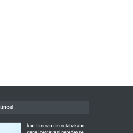
üncel
İran: Umman ile mutabakatın
genel çerçevesi neredeyse