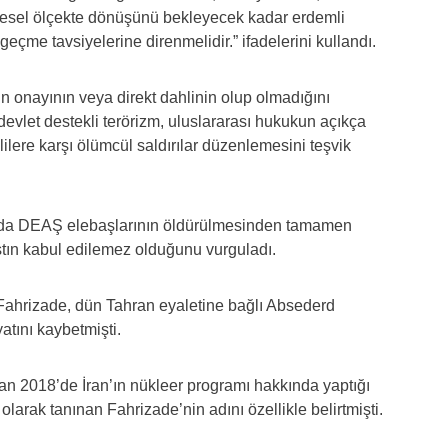
üresel ölçekte dönüşünü bekleyecek kadar erdemli
 geçme tavsiyelerine direnmelidir.” ifadelerini kullandı.
n onayının veya direkt dahlinin olup olmadığını
devlet destekli terörizm, uluslararası hukukun açıkça
ililere karşı ölümcül saldırılar düzenlemesini teşvik
a da DEAŞ elebaşlarının öldürülmesinden tamamen
stın kabul edilemez olduğunu vurguladı.
n Fahrizade, dün Tahran eyaletine bağlı Absederd
atını kaybetmişti.
n 2018’de İran’ın nükleer programı hakkında yaptığı
arak tanınan Fahrizade’nin adını özellikle belirtmişti.