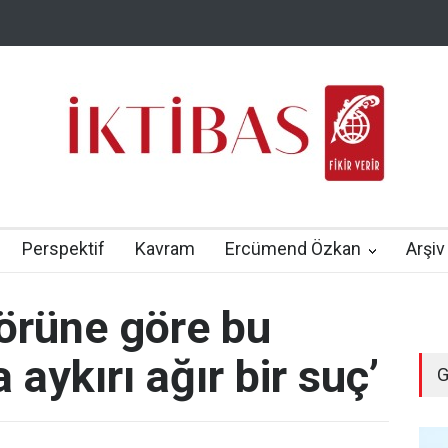
Perspektif
Kavram
Ercümend Özkan
Arşiv
törüne göre bu
 aykırı ağır bir suç’
G