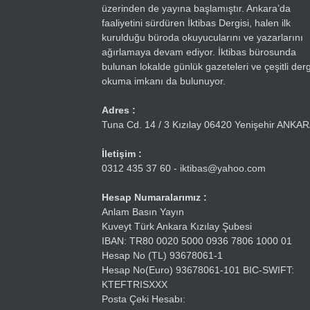
üzerinden de yayına başlamıştır. Ankara’da
faaliyetini sürdüren İktibas Dergisi, halen ilk
kurulduğu büroda okuyucularını ve yazarlarını
ağırlamaya devam ediyor. İktibas bürosunda
bulunan lokalde günlük gazeteleri ve çeşitli dergi
okuma imkanı da bulunuyor.
Adres :
Tuna Cd. 14 / 3 Kızılay 06420 Yenişehir ANKA
İletişim :
0312 435 37 60 - iktibas@yahoo.com
Hesap Numaralarımız :
Anlam Basın Yayın
Kuveyt Türk Ankara Kızılay Şubesi
IBAN: TR80 0020 5000 0936 7806 1000 01
Hesap No (TL) 93678061-1
Hesap No(Euro) 93678061-101 BIC-SWIFT:
KTEFTRISXXX
Posta Çeki Hesabı: