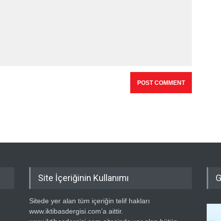
Site İçeriğinin Kullanımı
G
Sitede yer alan tüm içeriğin telif hakları
www.iktibasdergisi.com’a aittir.