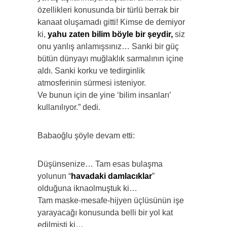
özellikleri konusunda bir türlü berrak bir
kanaat oluşamadı gitti! Kimse de demiyor
ki,
yahu zaten
bilim böyle bir
şeydir,
siz
onu yanlış anlamışsınız… Sanki bir güç
bütün dünyayı muğlaklık sarmalının içine
aldı. Sanki korku ve tedirginlik
atmosferinin sürmesi isteniyor.
Ve bunun için de yine ‘bilim insanları’
kullanılıyor.” dedi.
Babaoğlu şöyle devam etti:
Düşünsenize… Tam esas bulaşma
yolunun “
hava
daki
damlacıklar
”
olduğuna iknaolmuştuk ki…
Tam maske-mesafe-hijyen üçlüsünün işe
yarayacağı konusunda belli bir yol kat
edilmişti ki…