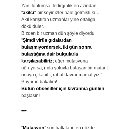
Yani toplumsal tedirginlik en azından
“
akılcı”
bir seyir izler hale gelmişti ki…
Akıl karıştıran uzmanlar yine ortalığa
döküldüler.
Bizden bir uzman dün şöyle diyordu:
“
Şimdi virüs gıdalardan
bulaşmıyor
dersek, iki gün sonra
bulaştığına dair bulgularla
karşılaşabiliriz;
eğer mutasyona
uğruyorsa, gıda yoluyla bulaşan bir mutant
ortaya çıkabilir, rahat davranmamalıyız.”
Buyurun bakalım!
Bütün obsesifler için kıvranma
günleri
başlasın!
***
“
Mutasyon
” son haftaların en gözde