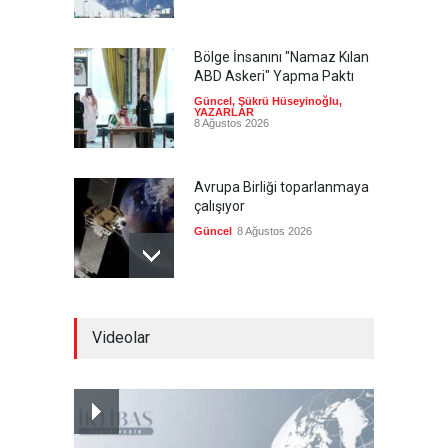
Bölge İnsanını "Namaz Kılan
ABD Askeri" Yapma Paktı
Güncel
,
Şükrü Hüseyinoğlu
,
YAZARLAR
8 Ağustos 2026
Avrupa Birliği toparlanmaya
çalışıyor
Güncel
8 Ağustos 2026
Pezeşkiyan: Neden sürekli
Videolar
'savaşalım' demek
zorundayız?
Güncel
8 Ağustos 2026
Pentagon, ABD halkına UFO