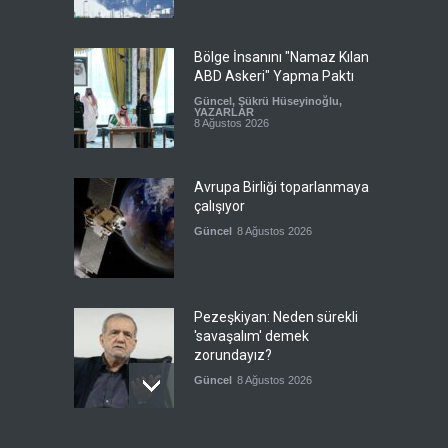
Bölge İnsanını "Namaz Kılan
ABD Askeri" Yapma Paktı
Güncel
,
Şükrü Hüseyinoğlu
,
YAZARLAR
8 Ağustos 2026
Avrupa Birliği toparlanmaya
çalışıyor
Güncel
8 Ağustos 2026
Pezeşkiyan: Neden sürekli
'savaşalım' demek
zorundayız?
Güncel
8 Ağustos 2026
Pentagon, ABD halkına UFO