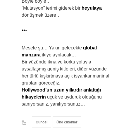
Böyle böyle…
“Mutasyon” terimi giderek bir
heyulaya
dönüşmek üzere…
***
Mesele şu… Yakın gelecekte
global
manzara
ikiye ayrılacak…
Bir yüzünde ikna ve korku yoluyla
uysallaşmış geniş kitleleri, diğer yüzünde
her türlü kışkırtmaya açık isyankar marjinal
grupları göreceğiz.
Hollywood’un uzun yıllardır
anlattığı
hikayelerin
uçuk ve uyduruk olduğunu
sanıyorsanız, yanılıyorsunuz…
Güncel
Öne çıkanlar