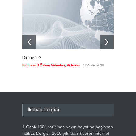
görüntüleri yayınladı!
Güncel
8 Ağustos 2026
Din nedir?
Vefatı
biyogra
Ercümend Özkan Videoları
,
Videolar
12 Aralık 2020
Ercümen
İktibas Dergisi
1 Ocak 1981 tarihinde yayın hayatına başlayan
İktibas Dergisi, 2010 yılından itibaren internet