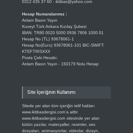
0312 435 37 60 - iktibas@yahoo.com
Hesap Numaralarımız :
Anlam Basın Yayın
Kuveyt Türk Ankara Kızılay Şubesi
IBAN: TR80 0020 5000 0936 7806 1000 01
Hesap No (TL) 93678061-1
Hesap No(Euro) 93678061-101 BIC-SWIFT:
KTEFTRISXXX
Posta Çeki Hesabı:
Anlam Basın Yayın - 150179 Nolu Hesap
Site İçeriğinin Kullanımı
Sitede yer alan tüm içeriğin telif hakları
www.iktibasdergisi.com’a aittir.
www.iktibasdergisi.com sitesinde yer alan
bütün yazılar, materyaller, resimler, ses
dosyaları, animasyonlar, videolar, dizayn,