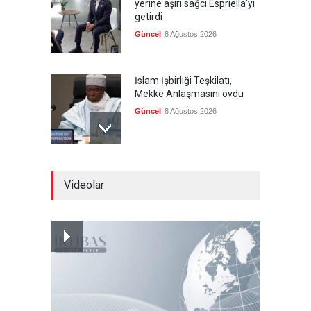
yerine aşırı sağcı Espriella'yı
getirdi
Güncel
8 Ağustos 2026
İslam İşbirliği Teşkilatı,
Mekke Anlaşmasını övdü
Güncel
8 Ağustos 2026
Brezilya, ABD'ye karşı
Videolar
Meksika'yı yanına çekmeye
çalışıyor
Güncel
8 Ağustos 2026
Libya'da rafineriye İHA
saldırısı
--
8 Ağustos 2026