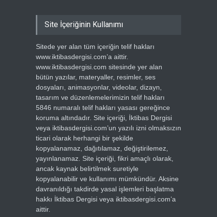
Site İçeriğinin Kullanımı
Sitede yer alan tüm içeriğin telif hakları
www.iktibasdergisi.com’a aittir.
www.iktibasdergisi.com sitesinde yer alan
bütün yazılar, materyaller, resimler, ses
dosyaları, animasyonlar, videolar, dizayn,
tasarım ve düzenlemelerimizin telif hakları
5846 numaralı telif hakları yasası gereğince
koruma altındadır. Site içeriği, İktibas Dergisi
veya iktibasdergisi.com’un yazılı izni olmaksızın
ticari olarak herhangi bir şekilde
kopyalanamaz, dağıtılamaz, değiştirilemez,
yayınlanamaz. Site içeriği, fikri amaçlı olarak,
ancak kaynak belirtilmek suretiyle
kopyalanabilir ve kullanımı mümkündür. Aksine
davranıldığı takdirde yasal işlemleri başlatma
hakkı İktibas Dergisi veya iktibasdergisi.com’a
aittir.