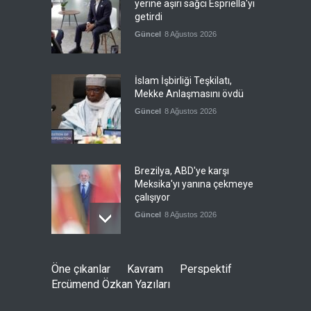
yerine aşırı sağcı Espriella'yı
getirdi
Güncel
8 Ağustos 2026
İslam İşbirliği Teşkilatı,
Mekke Anlaşmasını övdü
Güncel
8 Ağustos 2026
Brezilya, ABD'ye karşı
Meksika'yı yanına çekmeye
çalışıyor
Güncel
8 Ağustos 2026
Libya'da rafineriye İHA
Öne çıkanlar
Kavram
Perspektif
saldırısı
Ercümend Özkan Yazıları
--
8 Ağustos 2026