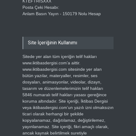
KTEFTRISXXX
Posta Çeki Hesabı:
Anlam Basın Yayın - 150179 Nolu Hesap
Site İçeriğinin Kullanımı
Sitede yer alan tüm içeriğin telif hakları
www.iktibasdergisi.com’a aittir.
www.iktibasdergisi.com sitesinde yer alan
bütün yazılar, materyaller, resimler, ses
dosyaları, animasyonlar, videolar, dizayn,
tasarım ve düzenlemelerimizin telif hakları
5846 numaralı telif hakları yasası gereğince
koruma altındadır. Site içeriği, İktibas Dergisi
veya iktibasdergisi.com’un yazılı izni olmaksızın
ticari olarak herhangi bir şekilde
kopyalanamaz, dağıtılamaz, değiştirilemez,
yayınlanamaz. Site içeriği, fikri amaçlı olarak,
ancak kaynak belirtilmek suretiyle