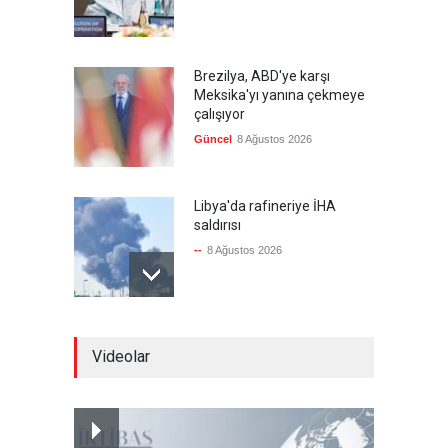
Brezilya, ABD'ye karşı
Meksika'yı yanına çekmeye
çalışıyor
Güncel
8 Ağustos 2026
Libya'da rafineriye İHA
saldırısı
--
8 Ağustos 2026
Bölge İnsanını "Namaz Kılan
Videolar
ABD Askeri" Yapma Paktı
Güncel
,
Şükrü Hüseyinoğlu
,
YAZARLAR
8 Ağustos 2026