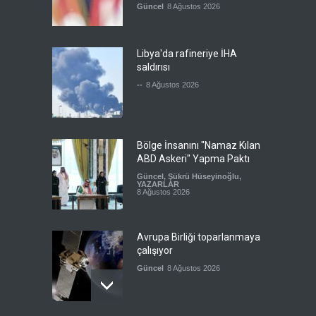
Güncel
8 Ağustos 2026
Libya'da rafineriye İHA
saldırısı
--
8 Ağustos 2026
Bölge İnsanını "Namaz Kılan
ABD Askeri" Yapma Paktı
Güncel
,
Şükrü Hüseyinoğlu
,
YAZARLAR
8 Ağustos 2026
Avrupa Birliği toparlanmaya
çalışıyor
Güncel
8 Ağustos 2026