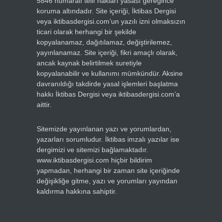
5846 numaralı telif hakları yasası gereğince
koruma altındadır. Site içeriği, İktibas Dergisi
veya iktibasdergisi.com’un yazılı izni olmaksızın
ticari olarak herhangi bir şekilde
kopyalanamaz, dağıtılamaz, değiştirilemez,
yayınlanamaz. Site içeriği, fikri amaçlı olarak,
ancak kaynak belirtilmek suretiyle
kopyalanabilir ve kullanımı mümkündür. Aksine
davranıldığı takdirde yasal işlemleri başlatma
hakkı İktibas Dergisi veya iktibasdergisi.com’a
aittir.
Sitemizde yayınlanan yazı ve yorumlardan,
yazarları sorumludur. İktibas imzalı yazılar ise
dergimizi ve sitemizi bağlamaktadır.
www.iktibasdergisi.com hiçbir bildirim
yapmadan, herhangi bir zaman site içeriğinde
değişikliğe gitme, yazı ve yorumları yayından
kaldırma hakkına sahiptir.