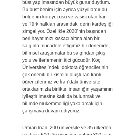
büst yapılmasından büyük gurur duydum.
Bu büst benim için ayrıca yüzyıllardır bu
bölgenin koruyucusu ve vasisi olan İran
ve Türk halkları arasındaki derin kardeşliği
simgeliyor. Özellikle 2020’nin başından
beri hayatımızı kıskacı altına alan bir
salgınla mücadele ettiğimiz bir dönemde,
bilimsel araştırmalar bu salgından çıkış
yolu ve ilerlemenin itici gücüdür. Koç
Üniversitesi’ndeki doktora öğrencilerinin
çok önemli bir kısmını oluşturan İranlı
öğrencilerimiz ve İran’daki üniversite
ortaklarımızla birlikte, insanlığın yaşamının
iyileştirilmesine katkıda bulunmak ve
bilimde mükemmelliği yakalamak için
çalışmaya devam ediyoruz.’
Umran İnan, 200 üniversite ve 35 ülkeden
yaklaşık 500 jüri üyesinin toplam 800 saat