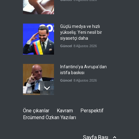
Güçlü medya ve hızlı
yükseliş: Yeni nesil bir
siyasetçi daha
Güncel
8 Ağustos 2026
Infantino'ya Avrupa'dan
istifa baskısı
Güncel
8 Ağustos 2026
Kolombiya, solcu Petro'nun
Öne çıkanlar
Kavram
Perspektif
yerine aşırı sağcı Espriella'yı
Ercümend Özkan Yazıları
getirdi
Güncel
8 Ağustos 2026
Sayfa Başı