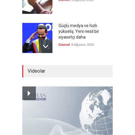
Güçlü medya ve hızlı
yükseliş: Yeni nesil bir
siyasetçi daha
Güncel
8 Ağustos 2026
Infantino'ya Avrupa'dan
Videolar
istifa baskısı
Güncel
8 Ağustos 2026
Kolombiya, solcu Petro'nun
yerine aşırı sağcı Espriella'yı
getirdi
Güncel
8 Ağustos 2026