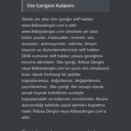
Site İçeriğinin Kullanımı
Sitede yer alan tüm içeriğin telif hakları
www.iktibasdergisi.com’a aittir.
www.iktibasdergisi.com sitesinde yer alan
bütün yazılar, materyaller, resimler, ses
dosyaları, animasyonlar, videolar, dizayn,
tasarım ve düzenlemelerimizin telif hakları
5846 numaralı telif hakları yasası gereğince
koruma altındadır. Site içeriği, İktibas Dergisi
veya iktibasdergisi.com’un yazılı izni olmaksızın
ticari olarak herhangi bir şekilde
kopyalanamaz, dağıtılamaz, değiştirilemez,
yayınlanamaz. Site içeriği, fikri amaçlı olarak,
ancak kaynak belirtilmek suretiyle
kopyalanabilir ve kullanımı mümkündür. Aksine
davranıldığı takdirde yasal işlemleri başlatma
hakkı İktibas Dergisi veya iktibasdergisi.com’a
aittir.