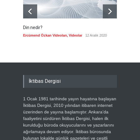
Din nedir?
Vefatı
biyogra
Ercümend Özkan Videoları
,
Videolar
12 Aralık 2020
Ercümen
İktibas Dergisi
1 Ocak 1981 tarihinde yayın hayatına başlayan
İktibas Dergisi, 2010 yılından itibaren internet
üzerinden de yayına başlamıştır. Ankara’da
faaliyetini sürdüren İktibas Dergisi, halen ilk
kurulduğu büroda okuyucularını ve yazarlarını
ağırlamaya devam ediyor. İktibas bürosunda
bulunan lokalde günlük gazeteleri ve çeşitli