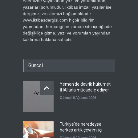
Sitemizde yayınlanan yazı ve yorumlardan,
yazarları sorumludur. İktibas imzalı yazılar ise
dergimizi ve sitemizi bağlamaktadır.
www.iktibasdergisi.com hiçbir bildirim
yapmadan, herhangi bir zaman site içeriğinde
değişikliğe gitme, yazı ve yorumları yayından
kaldırma hakkına sahiptir.
Güncel
Yemen'de devrik hükümet,
İHA'larla mücadele ediyor
Güncel
8 Ağustos 2026
Türkiye'de neredeyse
herkes artık çevrim-içi
Güncel
8 Ağustos 2026