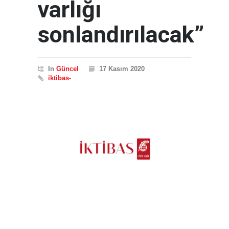
varlığı
sonlandırılacak”
In
Güncel
17 Kasım 2020
iktibas-