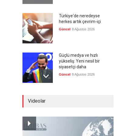
Türkiye'de neredeyse
herkes artık çevrim-içi
Güncel
8 Ağustos 2026
Güçlü medya ve hızlı
yükseliş: Yeni nesil bir
siyasetçi daha
Güncel
8 Ağustos 2026
Kolombiya, solcu Petro'nun
Videolar
yerine aşırı sağcı Espriella'yı
getirdi
Güncel
8 Ağustos 2026
İslam İşbirliği Teşkilatı,