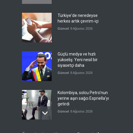
Türkiye'de neredeyse
herkes artık çevrim-içi
Güncel
8 Ağustos 2026
Güçlü medya ve hızlı
yükseliş: Yeni nesil bir
siyasetçi daha
Güncel
8 Ağustos 2026
Kolombiya, solcu Petro'nun
yerine aşırı sağcı Espriella'yı
getirdi
Güncel
8 Ağustos 2026
İslam İşbirliği Teşkilatı,