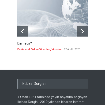
Mekke Anlaşmasını övdü
Güncel
8 Ağustos 2026
Din nedir?
Vefatı
biyogra
Ercümend Özkan Videoları
,
Videolar
12 Aralık 2020
Ercümen
İktibas Dergisi
1 Ocak 1981 tarihinde yayın hayatına başlayan
İktibas Dergisi, 2010 yılından itibaren internet