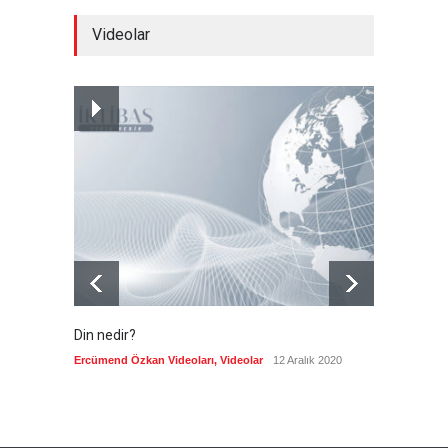
Meta'ya, çocukların ruh
Videolar
sağlığını bozuyorsun cezası
Güncel
7 Ağustos 2026
Futbol endüstrisinde kavga
devam ediyor
Güncel
7 Ağustos 2026
Din nedir?
Vefatı
biyogra
Ercümend Özkan Videoları
,
Videolar
12 Aralık 2020
Ercümen