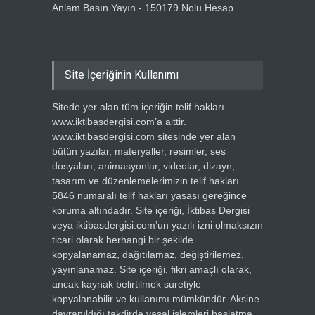
Anlam Basın Yayın - 150179 Nolu Hesap
Site İçeriğinin Kullanımı
Sitede yer alan tüm içeriğin telif hakları
www.iktibasdergisi.com’a aittir.
www.iktibasdergisi.com sitesinde yer alan
bütün yazılar, materyaller, resimler, ses
dosyaları, animasyonlar, videolar, dizayn,
tasarım ve düzenlemelerimizin telif hakları
5846 numaralı telif hakları yasası gereğince
koruma altındadır. Site içeriği, İktibas Dergisi
veya iktibasdergisi.com’un yazılı izni olmaksızın
ticari olarak herhangi bir şekilde
kopyalanamaz, dağıtılamaz, değiştirilemez,
yayınlanamaz. Site içeriği, fikri amaçlı olarak,
ancak kaynak belirtilmek suretiyle
kopyalanabilir ve kullanımı mümkündür. Aksine
davranıldığı takdirde yasal işlemleri başlatma