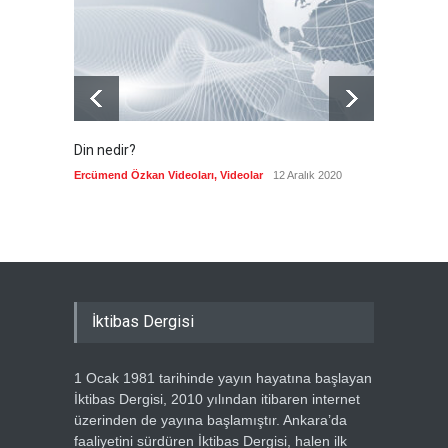
Güncel
7 Ağustos 2026
Din nedir?
Vefatı
biyogra
Ercümend Özkan Videoları
,
Videolar
12 Aralık 2020
Ercümen
İktibas Dergisi
1 Ocak 1981 tarihinde yayın hayatına başlayan
İktibas Dergisi, 2010 yılından itibaren internet
üzerinden de yayına başlamıştır. Ankara’da
faaliyetini sürdüren İktibas Dergisi, halen ilk