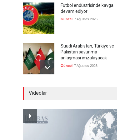
Futbol endüstrisinde kavga
devam ediyor
Güncel
7 Ağustos 2026
Suudi Arabistan, Türkiye ve
Pakistan savunma
anlaşması imzalayacak
Güncel
7 Ağustos 2026
Devrik Yemen hükümeti ağır
Videolar
kayıp verdi
--
7 Ağustos 2026
İsrail'in tehdidi sonrası ABD,
yakıt ikmal uçaklarını geri
çekmeye başladı