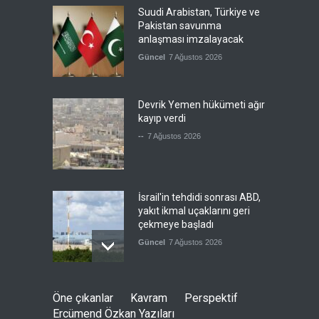
Suudi Arabistan, Türkiye ve
Pakistan savunma
anlaşması imzalayacak
Güncel
7 Ağustos 2026
Devrik Yemen hükümeti ağır
kayıp verdi
--
7 Ağustos 2026
İsrail'in tehdidi sonrası ABD,
yakıt ikmal uçaklarını geri
çekmeye başladı
Güncel
7 Ağustos 2026
Bolat: ABD ile birlikte
Öne çıkanlar
Kavram
Perspektif
çalışmaya devam edeceğiz
Ercümend Özkan Yazıları