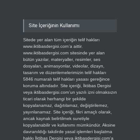
Site İçeriğinin Kullanımı
Sitede yer alan tüm içeriğin telif hakları
www.iktibasdergisi.com’a aittir.
www.iktibasdergisi.com sitesinde yer alan
bütün yazılar, materyaller, resimler, ses
dosyaları, animasyonlar, videolar, dizayn,
tasarım ve düzenlemelerimizin telif hakları
5846 numaralı telif hakları yasası gereğince
koruma altındadır. Site içeriği, İktibas Dergisi
veya iktibasdergisi.com’un yazılı izni olmaksızın
ticari olarak herhangi bir şekilde
kopyalanamaz, dağıtılamaz, değiştirilemez,
yayınlanamaz. Site içeriği, fikri amaçlı olarak,
ancak kaynak belirtilmek suretiyle
kopyalanabilir ve kullanımı mümkündür. Aksine
davranıldığı takdirde yasal işlemleri başlatma
hakkı İktibas Dergisi veya iktibasdergisi.com’a