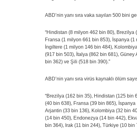
ABD’nin yanı sıra vaka sayıları 500 bini ge
“Hindistan (8 milyon 462 bin 80), Brezilya
Fransa (1 milyon 661 bin 853), İspanya (1 m
İngiltere (1 milyon 146 bin 484), Kolombiy
(917 bin 503), İtalya (862 bin 681), Güney 
bin 362) ve Şili (518 bin 390).”
ABD’nin yanı sıra virüs kaynaklı ölüm sayısı
“Brezilya (162 bin 35), Hindistan (125 bin 6
(40 bin 638), Fransa (39 bin 865), İspanya 
Arjantin (33 bin 136), Kolombiya (32 bin 40
(14 bin 450), Endonezya (14 bin 442), Ekva
bin 364), Irak (11 bin 244), Türkiye (10 bi