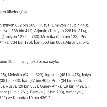
çen ülkeler şöyle:
 (5 milyon 632 bin 505), Rusya (1 milyon 733 bin 440),
ilyon 388 bin 411), Arjantin (1 milyon 228 bin 814),
a (1 milyon 127 bin 733), Meksika (955 bin 128), Peru
Afrika (734 bin 175), İran (663 bin 800), Almanya (641
nın 10 bini aştığı ülkeler ise şöyle:
05), Meksika (94 bin 323), İngiltere (48 bin 475), İtalya
(38 bin 833), İran (37 bin 409), Peru (34 bin 783),
5), Rusya (29 bin 887), Güney Afrika (19 bin 749), Şili
dor (12 bin 761), Belçika (12 bin 708), Almanya (11
n 722) ve Kanada (10 bin 436).”