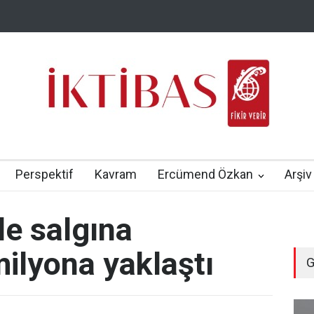
Perspektif
Kavram
Ercümend Özkan
Arşiv
e salgına
ilyona yaklaştı
G