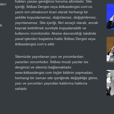
hakları yasası gereğince koruma altındadır. Site
leri
içeriği, İktibas Dergisi veya iktibasdergisi.com’un
yazılı izni olmaksızın ticari olarak herhangi bir
şekilde kopyalanamaz, dağıtılamaz, değiştirilemez,
yayınlanamaz. Site içeriği, fikri amaçlı olarak, ancak
RA
kaynak belirtilmek suretiyle kopyalanabilir ve
kullanımı mümkündür. Aksine davranıldığı takdirde
yasal işlemleri başlatma hakkı İktibas Dergisi veya
iktibasdergisi.com’a aittir.
Sitemizde yayınlanan yazı ve yorumlardan,
yazarları sorumludur. İktibas imzalı yazılar ise
dergimizi ve sitemizi bağlamaktadır.
www.iktibasdergisi.com hiçbir bildirim yapmadan,
herhangi bir zaman site içeriğinde değişikliğe gitme,
yazı ve yorumları yayından kaldırma hakkına
sahiptir.