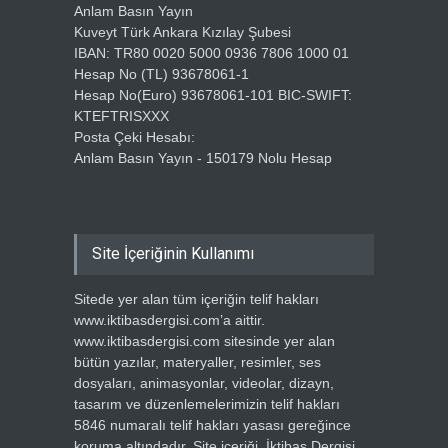
Anlam Basın Yayın
Kuveyt Türk Ankara Kızılay Şubesi
IBAN: TR80 0020 5000 0936 7806 1000 01
Hesap No (TL) 93678061-1
Hesap No(Euro) 93678061-101 BIC-SWIFT:
KTEFTRISXXX
Posta Çeki Hesabı:
Anlam Basın Yayın - 150179 Nolu Hesap
Site İçeriğinin Kullanımı
Sitede yer alan tüm içeriğin telif hakları
www.iktibasdergisi.com’a aittir.
www.iktibasdergisi.com sitesinde yer alan
bütün yazılar, materyaller, resimler, ses
dosyaları, animasyonlar, videolar, dizayn,
tasarım ve düzenlemelerimizin telif hakları
5846 numaralı telif hakları yasası gereğince
koruma altındadır. Site içeriği, İktibas Dergisi