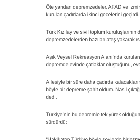
Öte yandan depremzedeler, AFAD ve İzmir B
kurulan çadırlarda ikinci gecelerini geçirdi.
Türk Kızılay ve sivil toplum kuruluşlarının
depremzedelerden bazıları ateş yakarak ısı
Aşık Veysel Rekreasyon Alanı’nda kurulan 
depremde evinde çatlaklar oluştuğunu, eve 
Ailesiyle bir süre daha çadırda kalacakları
böyle bir depreme şahit oldum. Nasıl çıktı
dedi.
Türkiye’nin bu depremle tek yürek olduğuna t
sürdürdü:
“Hakikaten Türkiye böyle şeylerde birleşmes