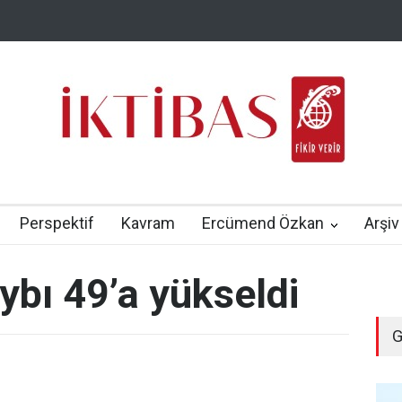
Perspektif
Kavram
Ercümend Özkan
Arşiv
ybı 49’a yükseldi
G