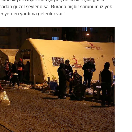
lmadan güzel şeyler olsa. Burada hiçbir sorunumuz yok.
r yerden yardıma gelenler var.”