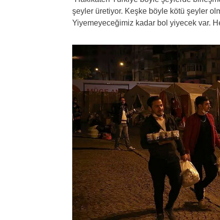
şeyler üretiyor. Keşke böyle kötü şeyler o
Yiyemeyeceğimiz kadar bol yiyecek var. He