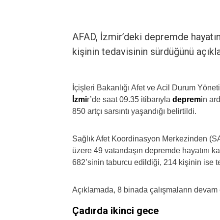
AFAD, İzmir’deki depremde hayatın
kişinin tedavisinin sürdüğünü açıkla
İçişleri Bakanlığı Afet ve Acil Durum Yöne
İzmi
r’de saat 09.35 itibarıyla
deprem
in ar
850 artçı sarsıntı yaşandığı belirtildi.
Sağlık Afet Koordinasyon Merkezinden (SA
üzere 49 vatandaşın depremde hayatını ka
682’sinin taburcu edildiği, 214 kişinin ise te
Açıklamada, 8 binada çalışmaların devam et
Çadırda ikinci gece