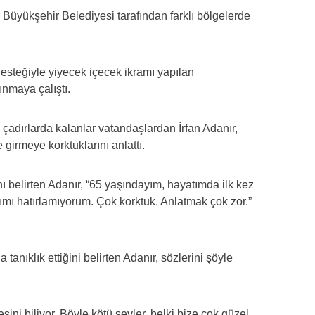
üyükşehir Belediyesi tarafından farklı bölgelerde
 desteğiyle yiyecek içecek ikramı yapılan
nmaya çalıştı.
çadırlarda kalanlar vatandaşlardan İrfan Adanır,
girmeye korktuklarını anlattı.
nı belirten Adanır, “65 yaşındayım, hayatımda ilk kez
ğımı hatırlamıyorum. Çok korktuk. Anlatmak çok zor.”
anıklık ettiğini belirten Adanır, sözlerini şöyle
ini biliyor. Böyle kötü şeyler, belki bize çok güzel