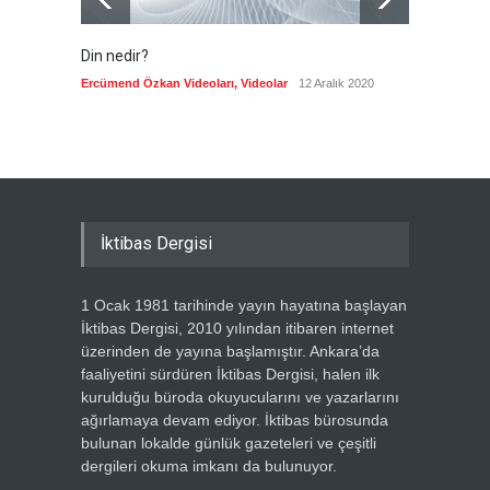
Din nedir?
Vefatı
biyogra
Ercümend Özkan Videoları
,
Videolar
12 Aralık 2020
Ercümen
İktibas Dergisi
1 Ocak 1981 tarihinde yayın hayatına başlayan
İktibas Dergisi, 2010 yılından itibaren internet
üzerinden de yayına başlamıştır. Ankara’da
faaliyetini sürdüren İktibas Dergisi, halen ilk
kurulduğu büroda okuyucularını ve yazarlarını
ağırlamaya devam ediyor. İktibas bürosunda
bulunan lokalde günlük gazeteleri ve çeşitli
dergileri okuma imkanı da bulunuyor.