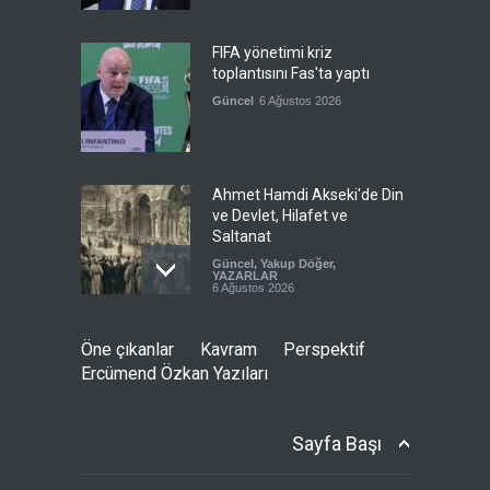
FIFA yönetimi kriz
toplantısını Fas'ta yaptı
Güncel
6 Ağustos 2026
Ahmet Hamdi Akseki'de Din
ve Devlet, Hilafet ve
Saltanat
Güncel
,
Yakup Döğer
,
YAZARLAR
6 Ağustos 2026
Hicret ve Yansımaları
Öne çıkanlar
Kavram
Perspektif
Güncel
,
Mustafa Bozacı
,
Ercümend Özkan Yazıları
YAZARLAR
6 Ağustos 2026
Sayfa Başı
Pezeşkiyan el-Hayye ile