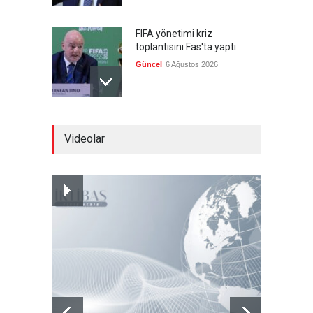
FIFA yönetimi kriz
toplantısını Fas'ta yaptı
Güncel
6 Ağustos 2026
Ahmet Hamdi Akseki'de Din
Videolar
ve Devlet, Hilafet ve
Saltanat
Güncel
,
Yakup Döğer
,
YAZARLAR
6 Ağustos 2026
Hicret ve Yansımaları
Güncel
,
Mustafa Bozacı
,
YAZARLAR
6 Ağustos 2026