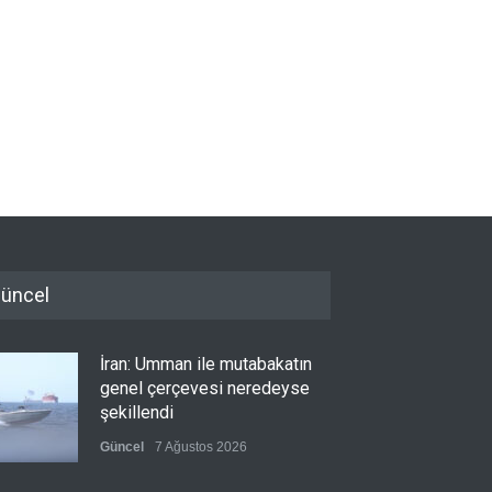
üncel
İran: Umman ile mutabakatın
genel çerçevesi neredeyse
şekillendi
Güncel
7 Ağustos 2026