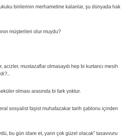
ukuku birilerinin merhametine kalanlar, şu dünyada hak
ının müşterileri olur muydu?
, acizler, mustazaflar olmasaydı hep bi kurtarıcı mesih
di?..
eküler olması arasında bi fark yoktur.
iberal sosyalist faşist muhafazakar tarih şablonu içinden
ydü, bu gün idare et, yarın çok güzel olacak” tasavvuru