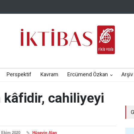
Perspektif
Kavram
Ercümend Özkan
Arşiv
kâfidir, cahiliyeyi
G
 Ekim 2020
Hüseyin Alan