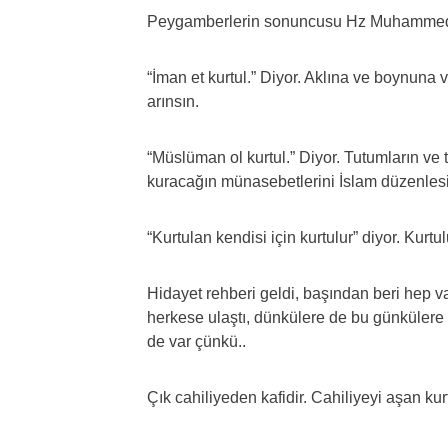
Peygamberlerin sonuncusu Hz Muhammed
“İman et kurtul.” Diyor. Aklına ve boynuna v
arınsın.
“Müslüman ol kurtul.” Diyor. Tutumların ve t
kuracağın münasebetlerini İslam düzenles
“Kurtulan kendisi için kurtulur” diyor. Kurtu
Hidayet rehberi geldi, başından beri hep v
herkese ulaştı, dünkülere de bu günkülere d
de var çünkü..
Çık cahiliyeden kafidir. Cahiliyeyi aşan kurt