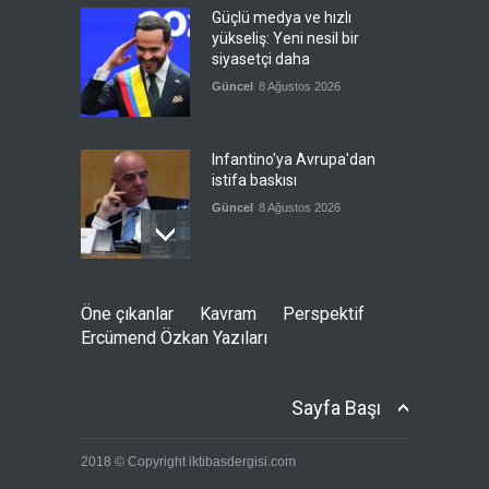
Güçlü medya ve hızlı
yükseliş: Yeni nesil bir
siyasetçi daha
Güncel
8 Ağustos 2026
Infantino'ya Avrupa'dan
istifa baskısı
Güncel
8 Ağustos 2026
Kolombiya, solcu Petro'nun
Öne çıkanlar
Kavram
Perspektif
yerine aşırı sağcı Espriella'yı
Ercümend Özkan Yazıları
getirdi
Güncel
8 Ağustos 2026
Sayfa Başı
İslam İşbirliği Teşkilatı,
2018 © Copyright iktibasdergisi.com
Mekke Anlaşmasını övdü